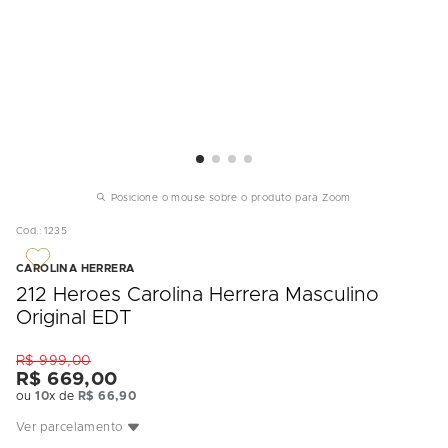
Posicione o mouse sobre o produto para Zoom
Cod.
:
1235
CAROLINA HERRERA
212 Heroes Carolina Herrera Masculino
Original EDT
R$
999
,
00
R$
669
,
00
ou
10
x de
R$
66
,
90
Ver parcelamento