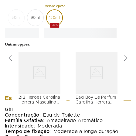
50ml
90ml
150ml
-33%
Outras opções:
Especificações
212 Heroes Carolina
Bad Boy Le Parfum
Herrera Masculino
Carolina Herrera
Original EDT
Original EDP
Gênero
:
Masculino
Masculino
Concentração
:
Eau de Toilette
Família Olfativa
:
Amadeirado Aromático
Intensidade
:
Moderada
Tempo de fixação
:
Moderada a longa duração