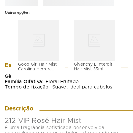
Outras opções:
Especificações
Good Girl Hair Mist
Givenchy L’Interdit
Carolina Herrera
Hair Mist 35ml
Original
Gênero
:
Feminino
Família Olfativa
:
Floral Frutado
Tempo de fixação
:
Suave, ideal para cabelos
Descrição
212 VIP Rosé Hair Mist
É uma fragrância sofisticada desenvolvida 
especialmente para os cabelos, oferecendo um 