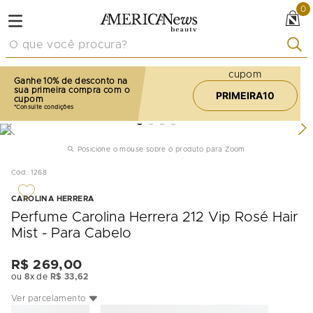
0
O que você procura?
cupom
Ganhe 10% de desconto na
sua primeira compra com o
PRIMEIRA10
cupom
Posicione o mouse sobre o produto para Zoom
Cod.
:
1268
CAROLINA HERRERA
Perfume Carolina Herrera 212 Vip Rosé Hair
Mist - Para Cabelo
R$
269
,
00
ou
8
x de
R$
33
,
62
Ver parcelamento