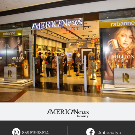
85981938814
Anbeautybr