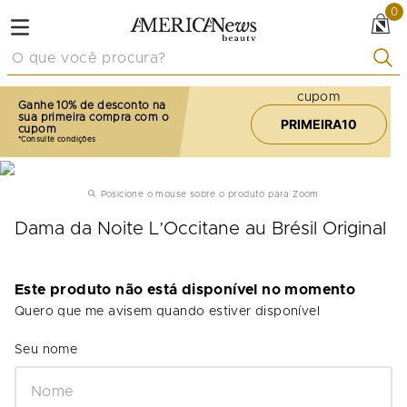
0
O que você procura?
cupom
Ganhe 10% de desconto na
sua primeira compra com o
PRIMEIRA10
cupom
Posicione o mouse sobre o produto para Zoom
Dama da Noite L’Occitane au Brésil Original
Este produto não está disponível no momento
Quero que me avisem quando estiver disponível