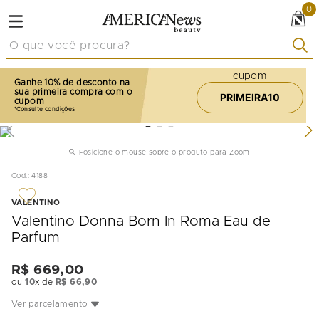
0
O que você procura?
cupom
Ganhe 10% de desconto na
sua primeira compra com o
PRIMEIRA10
cupom
Posicione o mouse sobre o produto para Zoom
Cod.
:
4188
VALENTINO
Valentino Donna Born In Roma Eau de
Parfum
R$
669
,
00
ou
10
x de
R$
66
,
90
Ver parcelamento