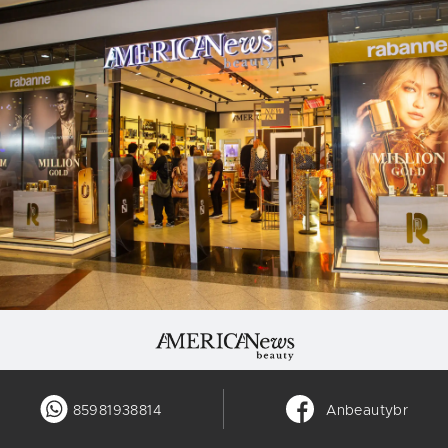
85981938814
Anbeautybr