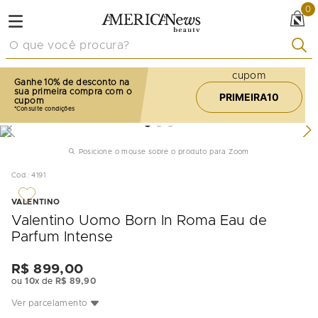
0
O que você procura?
cupom
Ganhe 10% de desconto na
sua primeira compra com o
PRIMEIRA10
cupom
Posicione o mouse sobre o produto para Zoom
Cod.
:
4191
VALENTINO
Valentino Uomo Born In Roma Eau de
Parfum Intense
R$
899
,
00
ou
10
x de
R$
89
,
90
Ver parcelamento