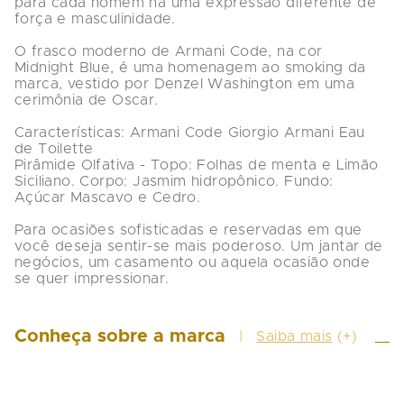
para cada homem há uma expressão diferente de 
força e masculinidade.

O frasco moderno de Armani Code, na cor 
Midnight Blue, é uma homenagem ao smoking da 
marca, vestido por Denzel Washington em uma 
cerimônia de Oscar.

Características: Armani Code Giorgio Armani Eau 
de Toilette 

Pirâmide Olfativa - Topo: Folhas de menta e Limão 
Siciliano. Corpo: Jasmim hidropônico. Fundo: 
Açúcar Mascavo e Cedro.

Para ocasiões sofisticadas e reservadas em que 
você deseja sentir-se mais poderoso. Um jantar de 
negócios, um casamento ou aquela ocasião onde 
se quer impressionar.
Conheça sobre a marca
Saiba mais
(+)