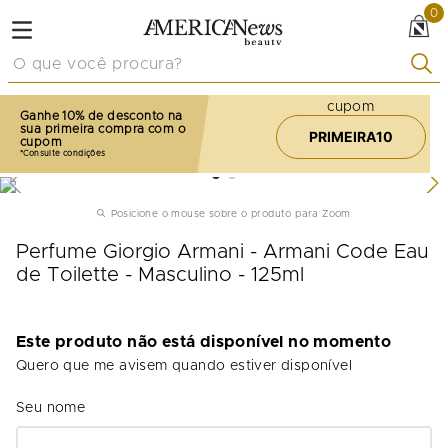
0
O que você procura?
cupom
Ganhe 10% de desconto na
sua primeira compra com o
PRIMEIRA10
cupom
Posicione o mouse sobre o produto para Zoom
Perfume Giorgio Armani - Armani Code Eau
de Toilette - Masculino - 125ml
Este produto não está disponível no momento
Quero que me avisem quando estiver disponível