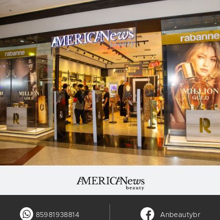
85981938814
Anbeautybr