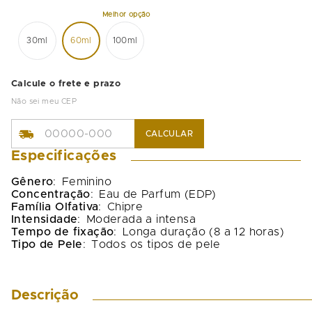
30ml
60ml
100ml
Calcule o frete e prazo
Não sei meu CEP
CALCULAR
Especificações
Gênero
:
Feminino
Concentração
:
Eau de Parfum (EDP)
Família Olfativa
:
Chipre
Intensidade
:
Moderada a intensa
Tempo de fixação
:
Longa duração (8 a 12 horas)
Tipo de Pele
:
Todos os tipos de pele
Descrição