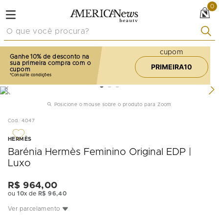
0
O que você procura?
cupom
Ganhe 10% de desconto na
sua primeira compra com o
PRIMEIRA10
cupom
Posicione o mouse sobre o produto para Zoom
Cod.
:
4047
HERMÈS
Barénia Hermès Feminino Original EDP |
Luxo
R$
964
,
00
ou
10
x de
R$
96
,
40
Ver parcelamento