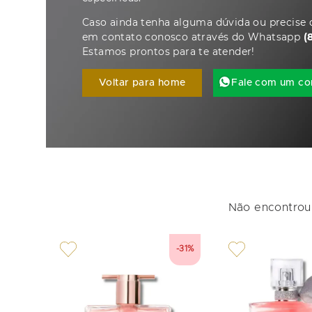
Caso ainda tenha alguma dúvida ou precise d
em contato conosco através do Whatsapp
(
Estamos prontos para te atender!
Voltar para home
Fale com um co
Não encontrou 
-31%