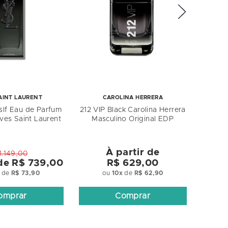
AINT LAURENT
CAROLINA HERRERA
lf Eau de Parfum
212 VIP Black Carolina Herrera
ves Saint Laurent
Masculino Original EDP
À partir de
1.149,00
 de
R$ 739,00
R$ 629,00
de
R$ 73,90
ou
10
x
de
R$ 62,90
omprar
Comprar