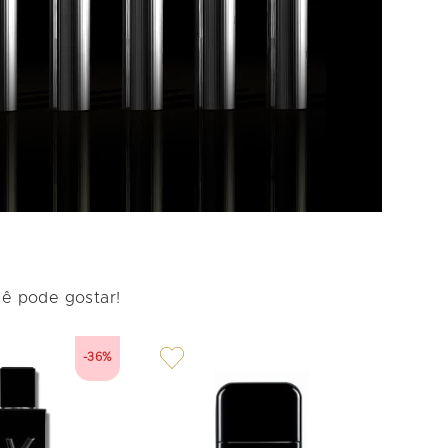
cê pode gostar!
-36%