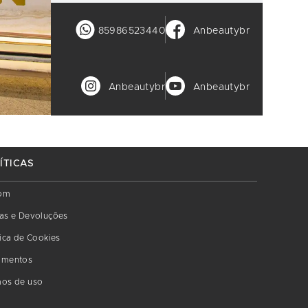
85986523440
Anbeautybr
Anbeautybr
Anbeautybr
ÍTICAS
om
as e Devoluções
tica de Cookies
amentos
os de uso