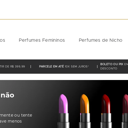
DOS
nos
Perfumes Femininos
Perfumes de Nicho
BOLETO OU PIX
EM
IR DE R$ 399,99
PARCELE EM ATÉ
10X SEM JUROS*
DESCONTO
 não
tamente ou tente
have menos