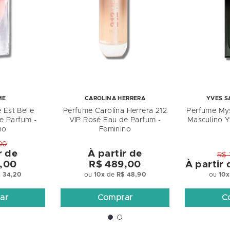
ME
CAROLINA HERRERA
YVES S
 Est Belle
Perfume Carolina Herrera 212
Perfume Mys
e Parfum -
VIP Rosé Eau de Parfum -
Masculino Y
no
Feminino
00
r de
À partir de
R$ 
,00
R$ 489,00
À partir
 34,20
ou
10
x
de
R$ 48,90
ou
10
x
ar
Comprar
C