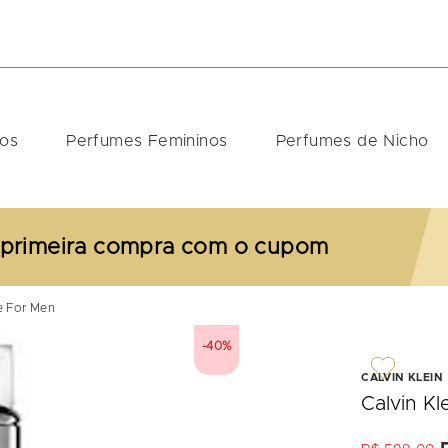
DOS
nos
Perfumes Femininos
Perfumes de Nicho
 primeira compra com o cupom
e For Men
-
40%
CALVIN KLEIN
Calvin K