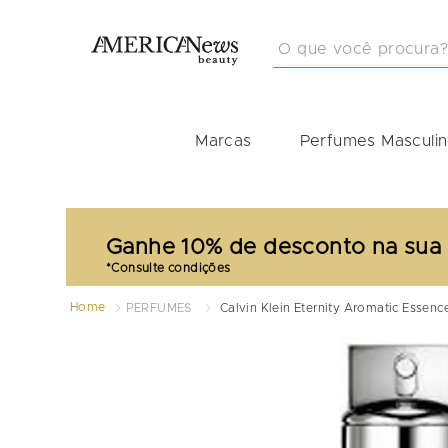
O que você procura?
TERMOS MAIS BUSCA
1
º
masculino
Marcas
Perfumes Masculi
2
º
212
3
º
perfume masculino
4
º
perfume shiseido
Ganhe 10% de desconto na sua
5
º
carolina herrera
6
º
idole
Home
PERFUMES
Calvin Klein Eternity Aromatic Essenc
7
º
boss
8
º
good girl
9
º
perfume feminino
10
º
perfumes