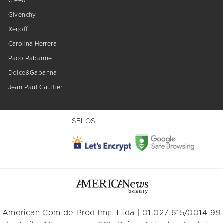
Creed
Givenchy
Xerjoff
Carolina Herrera
Paco Rabanne
Dolce&Gabanna
Jean Paul Gaultier
SELOS
American Com de Prod Imp. Ltda | 01.027.615/0014-99