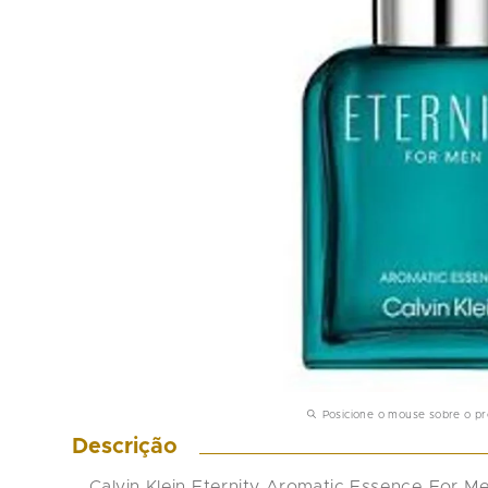
Posicione o mouse sobre o p
Descrição
Calvin Klein Eternity Aromatic Essence For Me