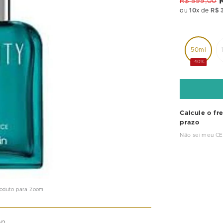
R$
599
,
00
ou
10
x de
R$
50ml
-40%
Calcule o fr
prazo
Não sei meu C
roduto para Zoom
n
