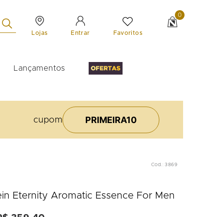
0
Lojas
Favoritos
Entrar
Lançamentos
PRIMEIRA10
cupom
Cod.
:
3869
lein Eternity Aromatic Essence For Men