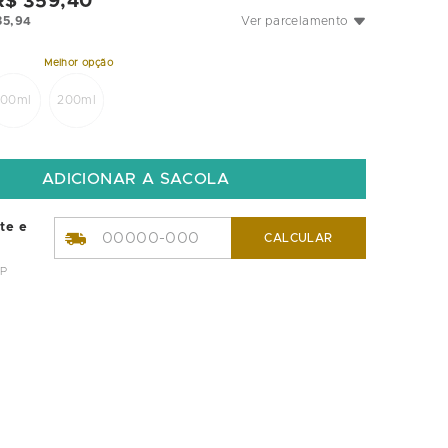
R$
359
,
40
35
,
94
Ver parcelamento
100ml
200ml
ete e
CALCULAR
EP