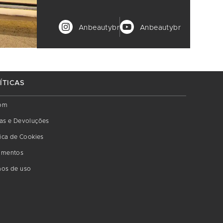
Anbeautybr
Anbeautybr
ÍTICAS
om
as e Devoluções
tica de Cookies
amentos
os de uso