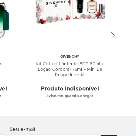
GIVENCHY
ml
Kit Coffret L’interdit EDP 80ml +
Spr
Loção Corporal 75ml + Mini Le
Br
Rouge Interdit
vel
Produto Indisponível
P
r
avise-me-quando-chegar
Seu e-mail