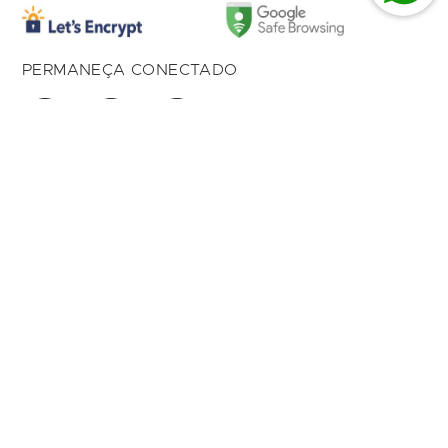
PERMANEÇA CONECTADO
American Com de Prod Imp. Ltda 01.027.615/0004-
17
Av. Dom Luiz, 500 Loja 166,
Bairro Aldeota
Fortaleza, CE, 60.170-001
1992 - 2025
® Todos os Direitos Reservados