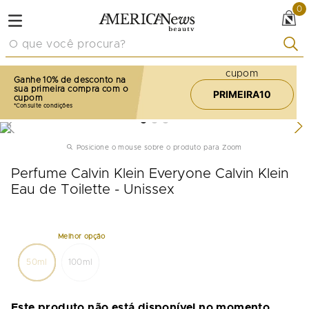
0
O que você procura?
cupom
Ganhe 10% de desconto na
sua primeira compra com o
PRIMEIRA10
cupom
Posicione o mouse sobre o produto para Zoom
Perfume Calvin Klein Everyone Calvin Klein
Eau de Toilette - Unissex
50ml
100ml
Este produto não está disponível no momento