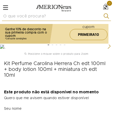
0
O que você procura?
cupom
Ganhe 10% de desconto na
sua primeira compra com o
PRIMEIRA10
cupom
Posicione o mouse sobre o produto para Zoom
Kit Perfume Carolina Herrera Ch edt 100ml
+ body lotion 100ml + miniatura ch edt
10ml
Este produto não está disponível no momento
Quero que me avisem quando estiver disponível