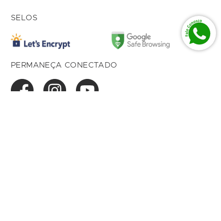
SELOS
PERMANEÇA CONECTADO
American Com de Prod Imp. Ltda 01.027.615/0004-
17
Av. Dom Luiz, 500 Loja 166,
Bairro Aldeota
Fortaleza, CE, 60.170-001