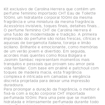
Kit exclusivo de Carolina Herrera que contém um 
perfume feminino importado CHT Eau de Toilette 
100ml, um hidratante corporal 100ml da mesma 
fragrância e uma miniatura da mesma fragrância. 

Acessórios invisíveis, toques finais, detalhes finais... 
O perfume feminino CHT de Carolina Herrera é 
uma fusão de modernidade e tradição. A primeira 
impressão do perfume são notas frescas, cítricas e 
aquosas de bergamota italiana, toranja e limão 
siciliano. Brilhante e emocionante, como memórias 
de um verão jovem e divertido. Em seguida, 
acordes mais quentes como Rosa Búlgara e 
Jasmim Sambac representam momentos mais 
tranquilos e pessoais que provam seu amor pela 
vida familiar. Com base em praliné e patchouli com 
toques de madeira macia, esta fragrância 
complexa é intricada em camadas e elegância 
discreta projetada para deixar uma impressão 
duradoura.

Para prolongar a duração da fragrância, o melhor é 
fixá-la com a loção corporal CHT importada 
perfumada 100ml. Para uma pele que se mantém 
hidratada e intensamente perfumada durante todo 