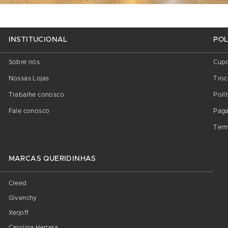
INSTITUCIONAL
POL
Sobre nós
Cup
Nossas Lojas
Troc
Trabalhe conosco
Polí
Fale conosco
Pag
Term
MARCAS QUERIDINHAS
Creed
Givenchy
Xerjoff
Carolina Herrera