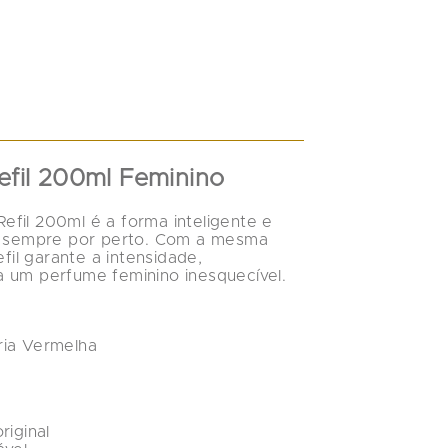
fil 200ml Feminino
Refil 200ml
 é a forma inteligente e 
a sempre por perto. Com a 
mesma 
efil garante a intensidade, 
a
 um perfume feminino inesquecível.
ria Vermelha
riginal