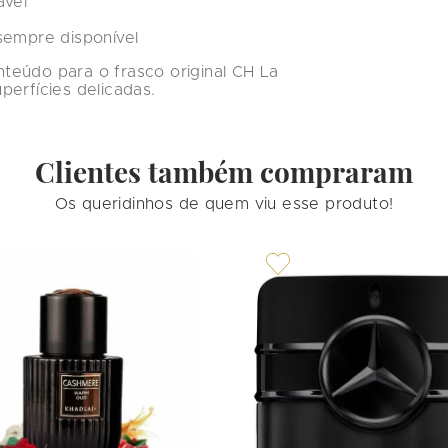
ável
sempre disponível
teúdo para o frasco original 
CH La 
perfícies delicadas.
Clientes também compraram
Os queridinhos de quem viu esse produto!