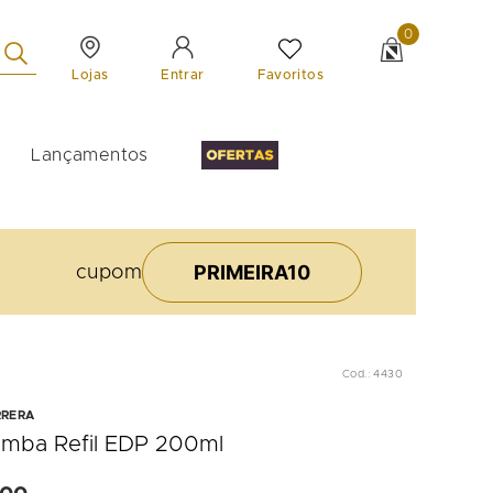
0
Lojas
Favoritos
Entrar
Lançamentos
PRIMEIRA10
cupom
Cod.
:
4430
RRERA
mba Refil EDP 200ml