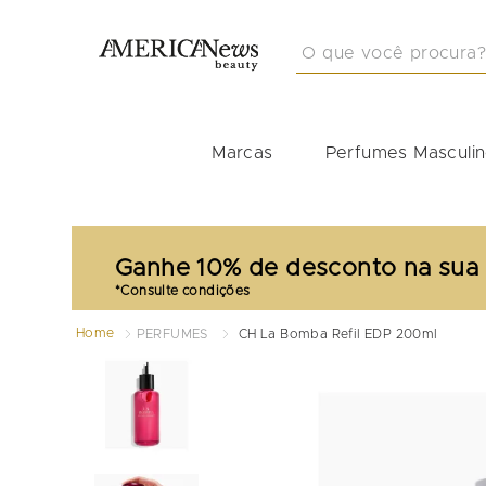
O que você procura?
TERMOS MAIS BUSCA
1
º
masculino
Marcas
Perfumes Masculi
2
º
212
3
º
perfume masculino
4
º
perfume shiseido
Ganhe 10% de desconto na sua
5
º
carolina herrera
6
º
idole
Home
PERFUMES
CH La Bomba Refil EDP 200ml
7
º
boss
8
º
good girl
9
º
perfume feminino
10
º
perfumes