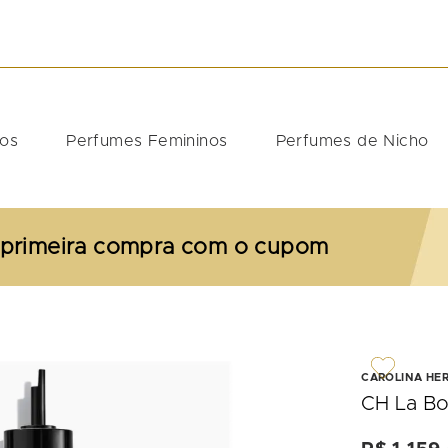
DOS
nos
Perfumes Femininos
Perfumes de Nicho
 primeira compra com o cupom
CAROLINA HE
CH La Bo