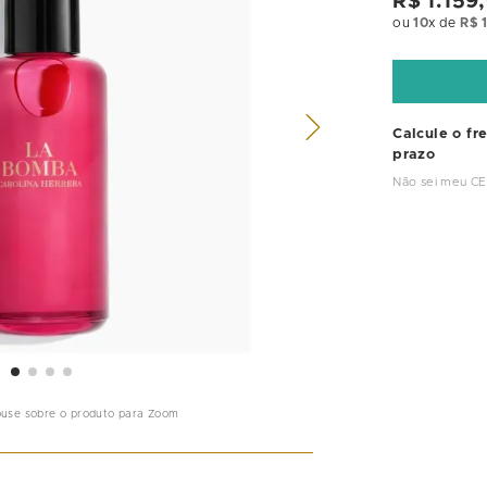
R$
1
.
159
,
ou
10
x de
R$
Calcule o fr
prazo
Não sei meu C
ouse sobre o produto para Zoom