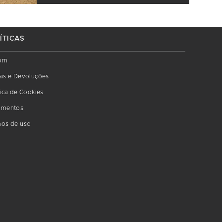
ÍTICAS
om
as e Devoluções
tica de Cookies
amentos
os de uso