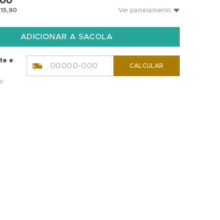
00
115
,
90
Ver parcelamento
ete e
CALCULAR
EP