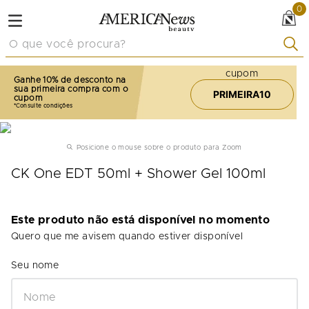
0
O que você procura?
cupom
Ganhe 10% de desconto na
sua primeira compra com o
PRIMEIRA10
cupom
Posicione o mouse sobre o produto para Zoom
CK One EDT 50ml + Shower Gel 100ml
Este produto não está disponível no momento
Quero que me avisem quando estiver disponível