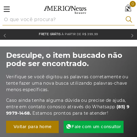
0
O que você procura?
FRETE GRÁTIS
À PARTIR DE R$ 399,99
Desculpe, o item buscado não
pode ser encontrado.
Verifique se você digitou as palavras corretamente ou
tente fazer uma nova busca utilizando palavras-chave
menos específicas.
Caso ainda tenha alguma dúvida ou precise de ajuda,
entre em contato conosco através do Whatsapp
(85) 9
9979-1468.
Estamos prontos para te atender!
Voltar para home
Fale com um consultor