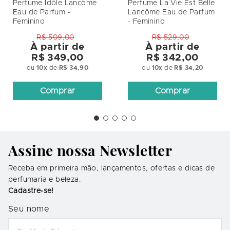
Perfume Idôle Lancôme
Perfume La Vie Est Belle
Eau de Parfum -
Lancôme Eau de Parfum
Feminino
- Feminino
R$ 509,00
R$ 529,00
À partir de
À partir de
R$ 349,00
R$ 342,00
ou
10
x
de
R$ 34,90
ou
10
x
de
R$ 34,20
Comprar
Comprar
Assine nossa Newsletter
Receba em primeira mão, lançamentos, ofertas e dicas de
perfumaria e beleza.
Cadastre-se!
Seu nome