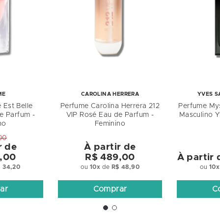
ME
CAROLINA HERRERA
YVES S
 Est Belle
Perfume Carolina Herrera 212
Perfume Mys
e Parfum -
VIP Rosé Eau de Parfum -
Masculino Y
no
Feminino
00
r de
À partir de
,00
R$ 489,00
À partir
 34,20
ou
10
x
de
R$ 48,90
ou
10
x
ar
Comprar
C