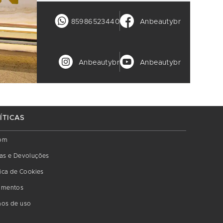
85986523440
Anbeautybr
Anbeautybr
Anbeautybr
ÍTICAS
om
as e Devoluções
tica de Cookies
amentos
os de uso