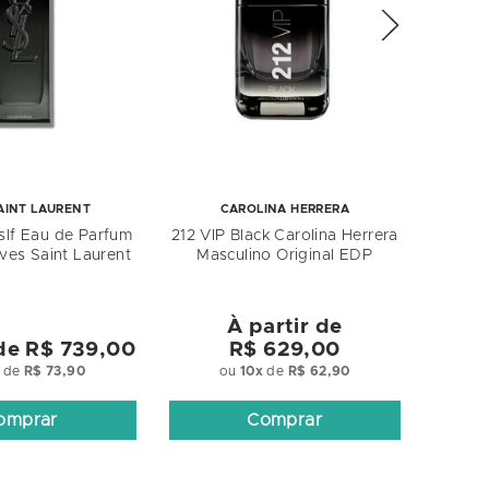
AINT LAURENT
CAROLINA HERRERA
lf Eau de Parfum
212 VIP Black Carolina Herrera
ves Saint Laurent
Masculino Original EDP
À partir de
 de
R$ 739,00
R$ 629,00
de
R$ 73,90
ou
10
x
de
R$ 62,90
omprar
Comprar