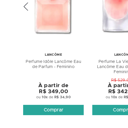
LANCÔME
LANCÔ
Perfume Idôle Lancôme Eau
Perfume La Vie
de Parfum - Feminino
Lancôme Eau d
Femini
R$ 529,
À partir de
À parti
R$ 349,00
R$ 342
ou
10
x
de
R$ 34,90
ou
10
x
de
R$
Comprar
Compr