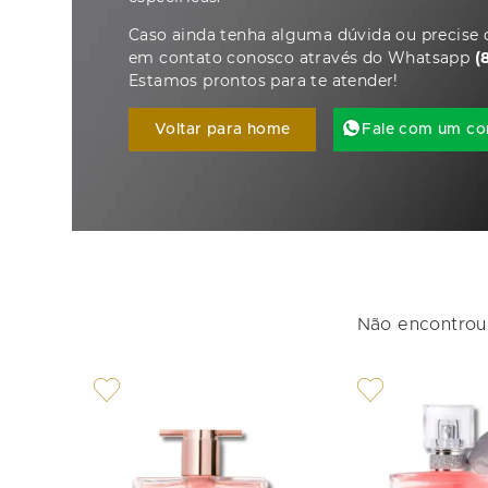
Caso ainda tenha alguma dúvida ou precise d
em contato conosco através do Whatsapp
(
Estamos prontos para te atender!
Voltar para home
Fale com um co
Não encontrou 