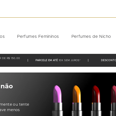
DOS
nos
Perfumes Femininos
Perfumes de Nicho
R DE R$ 150,00
PARCELE EM ATÉ
10X SEM JUROS*
DESCONTO
 não
tamente ou tente
have menos