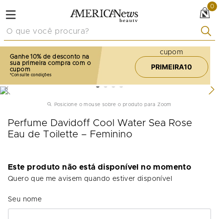
0
O que você procura?
cupom
Ganhe 10% de desconto na
sua primeira compra com o
PRIMEIRA10
cupom
Posicione o mouse sobre o produto para Zoom
Perfume Davidoff Cool Water Sea Rose
Eau de Toilette – Feminino
Este produto não está disponível no momento
Quero que me avisem quando estiver disponível