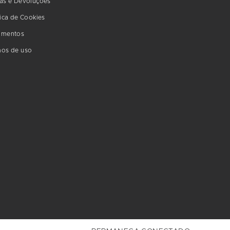
as e Devoluções
tica de Cookies
amentos
os de uso