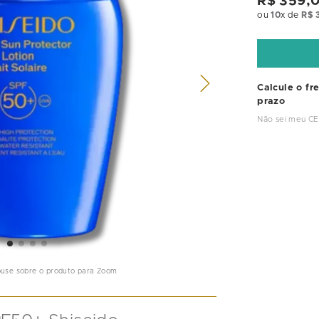
R$
359
,
ou
10
x de
R$
Calcule o fr
prazo
Não sei meu C
ouse sobre o produto para Zoom