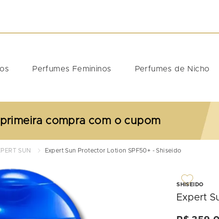
DOS
nos
Perfumes Femininos
Perfumes de Nicho
 primeira compra com o cupom
XPERT SUN
Expert Sun Protector Lotion SPF50+ - Shiseido
SHISEIDO
Expert S