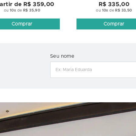
artir de
R$ 359,00
R$ 335,00
ou
10
x
de
R$ 35,90
ou
10
x
de
R$ 33,50
Comprar
Comprar
Seu nome