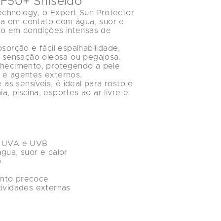
PF50+ Shiseido
echnology
, o 
Expert Sun Protector 
ra em contato com água, suor e 
o em condições intensas de 
sorção e fácil espalhabilidade, 
sensação oleosa ou pegajosa. 
lhecimento, protegendo a pele 
r e agentes externos.
 as sensíveis, é ideal para rosto e 
, piscina, esportes ao ar livre e 
os UVA e UVB
água, suor e calor
o
ento precoce
tividades externas