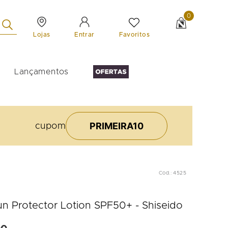
0
Lojas
Favoritos
Entrar
Lançamentos
PRIMEIRA10
cupom
Cod.
:
4525
un Protector Lotion SPF50+ - Shiseido