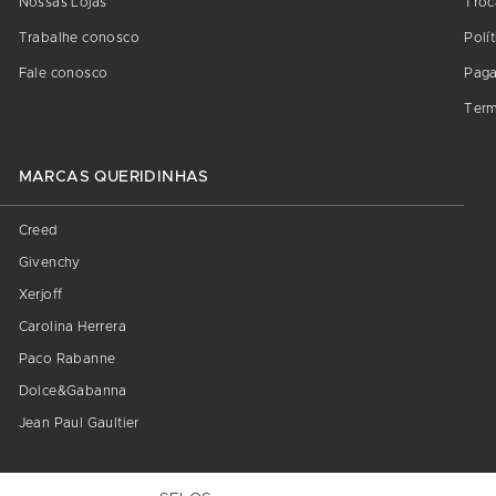
Nossas Lojas
Troc
Trabalhe conosco
Polí
Fale conosco
Pag
Term
MARCAS QUERIDINHAS
Creed
Givenchy
Xerjoff
Carolina Herrera
Paco Rabanne
Dolce&Gabanna
Jean Paul Gaultier