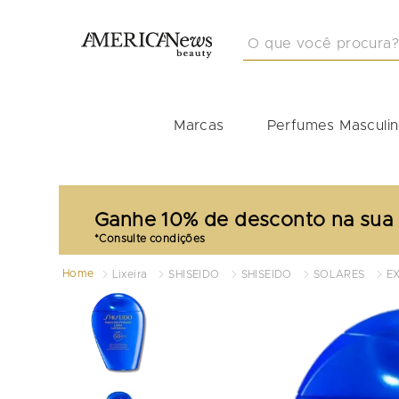
O que você procura?
TERMOS MAIS BUSCA
1
º
masculino
Marcas
Perfumes Masculi
2
º
212
3
º
perfume masculino
4
º
perfume shiseido
Ganhe 10% de desconto na sua
5
º
idole
6
º
carolina herrera
Home
Lixeira
SHISEIDO
SHISEIDO
SOLARES
E
7
º
good girl
8
º
boss
9
º
perfumes
10
º
tommy