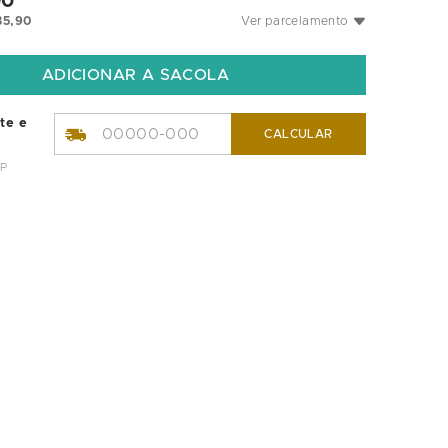
00
35
,
90
Ver parcelamento
ete e
CALCULAR
EP