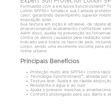
Expert Sun Protector Lotion S
Formulado com a exclusiva 
SynchroShield™ T
Lotion SPF50+
 fortalece sua camada proteto
calor, garantindo desempenho superior mesm
exposição solar.
Sua textura em loção é ultraleve, de rápida ab
proporcionando acabamento confortável sem 
Além disso, auxilia na prevenção do fotoenve
contra os danos causados pela radiação sola
Indicado para todos os tipos de pele, inclusive
corpo, sendo uma excelente escolha para praia
rotina urbana.
Principais Benefícios
Proteção muito alta SPF50+ contra rai
Tecnologia 
SynchroShield™
, ativada por 
Textura leve, fluida e de rápida absorçã
Resistente à água e ao suor
Ajuda a prevenir manchas e envelhecim
Conforto prolongado para uso diário e a