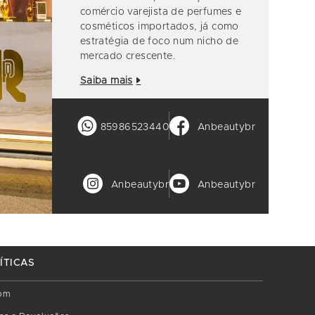
comércio varejista de perfumes e
cosméticos importados, já como
estratégia de foco num nicho de
mercado crescente.
Saiba mais
85986523440
Anbeautybr
Anbeautybr
Anbeautybr
ÍTICAS
om