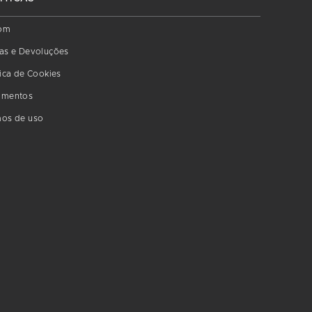
om
as e Devoluções
tica de Cookies
amentos
os de uso