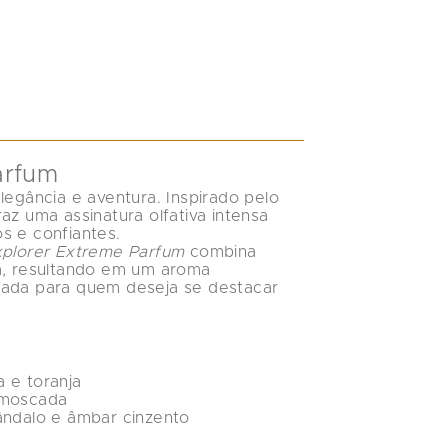
arfum
legância e aventura. Inspirado pelo 
az uma assinatura olfativa intensa 
s e confiantes.
plorer Extreme Parfum
 combina 
a, resultando em um aroma 
sada para quem deseja se destacar 
 e toranja
-moscada
sândalo e âmbar cinzento