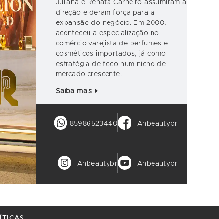
Juliana e Renata Carneiro assumiram a
direção e deram força para a
expansão do negócio. Em 2000,
aconteceu a especialização no
comércio varejista de perfumes e
cosméticos importados, já como
estratégia de foco num nicho de
mercado crescente.
Saiba mais
85986523440
Anbeautybr
Anbeautybr
Anbeautybr
ÍTICAS