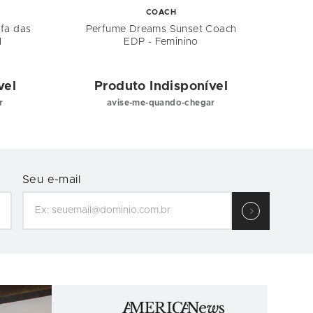
COACH
nfa das
Perfume Dreams Sunset Coach
Perf
l
EDP - Feminino
vel
Produto Indisponível
P
r
avise-me-quando-chegar
Seu e-mail