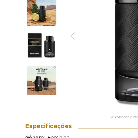
Posicione o m
Especificações
Gênero
:
Feminino