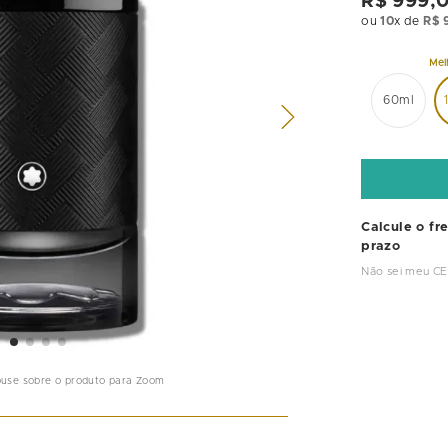
R$
999
,
ou
10
x de
R$
60ml
Calcule o fr
prazo
Não sei meu C
ouse sobre o produto para Zoom