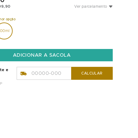
00
99
,
90
Ver parcelamento
100ml
ete e
CALCULAR
EP