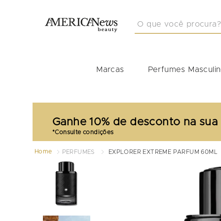
O que você procura?
TERMOS MAIS BUSCA
1
º
212
Marcas
Perfumes Masculi
2
º
masculino
3
º
perfume masculino
4
º
perfume shiseido
Ganhe 10% de desconto na sua
5
º
carolina herrera
6
º
idole
Home
PERFUMES
EXPLORER EXTREME PARFUM 60ML
7
º
boss
8
º
good girl
9
º
narciso
10
º
scandal