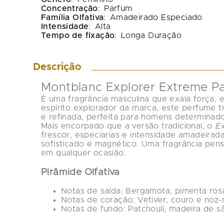
Concentração
:
Parfum
Família Olfativa
:
Amadeirado Especiado
Intensidade
:
Alta
Tempo de fixação
:
Longa Duração
Descrição
Montblanc Explorer Extreme P
É uma fragrância masculina que exala força, e
espírito explorador da marca, este perfume tr
e refinada, perfeita para homens determinado
Mais encorpado que a versão tradicional, o 
Ex
frescor, especiarias e intensidade amadeirad
sofisticado e magnético. Uma fragrância pen
em qualquer ocasião.
Pirâmide Olfativa
Notas de saída:
 Bergamota, pimenta rosa
Notas de coração:
 Vetiver, couro e noz
Notas de fundo:
 Patchouli, madeira de 