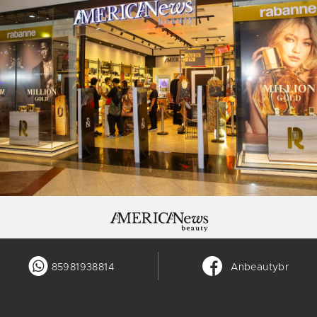
85981938814
Anbeautybr