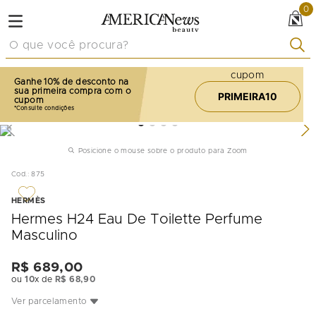
0
O que você procura?
cupom
Ganhe 10% de desconto na
sua primeira compra com o
PRIMEIRA10
cupom
Posicione o mouse sobre o produto para Zoom
Cod.
:
875
HERMÈS
Hermes H24 Eau De Toilette Perfume
Masculino
R$
689
,
00
ou
10
x de
R$
68
,
90
Ver parcelamento