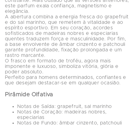
constante. Mais ousado que as versões anteriores, 
este parfum exala confiança, magnetismo e 
elegância.
A abertura combina a energia fresca do 
grapefruit 
e do sal marinho
, que remetem à vitalidade e ao 
espírito esportivo. Em seu coração, acordes 
sofisticados de 
madeiras nobres e especiarias 
quentes
 traduzem força e masculinidade. Por fim, 
a base envolvente de 
âmbar cinzento e patchouli
garante profundidade, fixação prolongada e um 
rastro marcante.
O frasco em formato de troféu, agora mais 
imponente e luxuoso, simboliza vitória, glória e 
poder absoluto.
Perfeito para homens determinados, confiantes e 
que desejam destacar-se em qualquer ocasião.
Pirâmide Olfativa
Notas de Saída:
 grapefruit, sal marinho
Notas de Coração:
 madeiras nobres, 
especiarias
Notas de Fundo:
 âmbar cinzento, patchouli