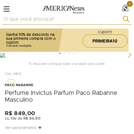
0
O que você procura?
cupom
Ganhe 10% de desconto na
sua primeira compra com o
PRIMEIRA10
cupom
Posicione o mouse sobre o produto para Zoom
Cod.
:
3805
PACO RABANNE
Perfume Invictus Parfum Paco Rabanne
Masculino
R$
849
,
00
ou
10
x de
R$
84
,
90
Ver parcelamento