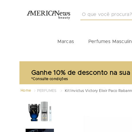
O que você procura?
TERMOS MAIS BUSCA
1
º
212
Marcas
Perfumes Masculi
2
º
masculino
3
º
perfume masculino
4
º
perfume shiseido
Ganhe 10% de desconto na sua
5
º
idole
6
º
carolina herrera
Home
PERFUMES
Kit Invictus Victory Elixir Paco Raba
7
º
boss
8
º
good girl
9
º
narciso
10
º
scandal