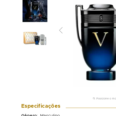
Posicione o m
Especificações
Gênero
:
Masculino