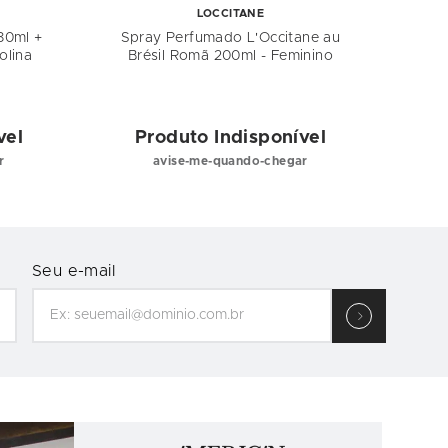
LOCCITANE
 80ml +
Spray Perfumado L'Occitane au
K
olina
Brésil Romã 200ml - Feminino
Col
100
vel
Produto Indisponível
P
r
avise-me-quando-chegar
Seu e-mail