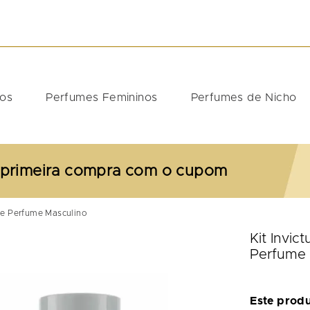
DOS
nos
Perfumes Femininos
Perfumes de Nicho
 primeira compra com o cupom
nne Perfume Masculino
Kit Invic
Perfume 
Este prod