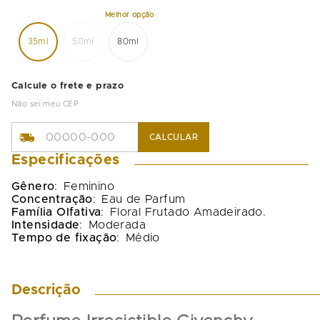
35ml
50ml
80ml
Calcule o frete e prazo
Não sei meu CEP
CALCULAR
Especificações
Gênero
:
Feminino
Concentração
:
Eau de Parfum
Família Olfativa
:
Floral Frutado Amadeirado.
Intensidade
:
Moderada
Tempo de fixação
:
Médio
Descrição