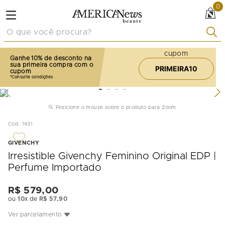
0
O que você procura?
cupom
Ganhe 10% de desconto na
sua primeira compra com o
PRIMEIRA10
cupom
Posicione o mouse sobre o produto para Zoom
Cod.
:
1431
GIVENCHY
Irresistible Givenchy Feminino Original EDP |
Perfume Importado
R$
579
,
00
ou
10
x de
R$
57
,
90
Ver parcelamento