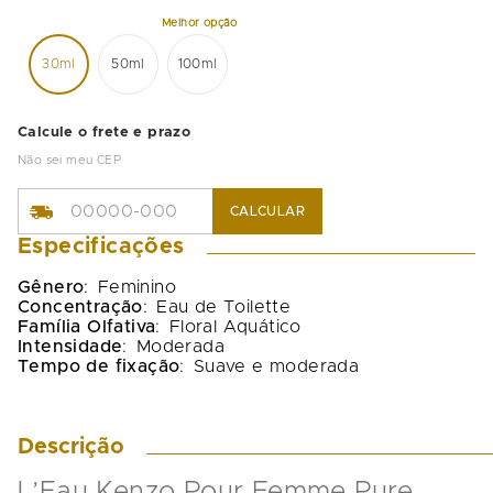
30ml
50ml
100ml
Calcule o frete e prazo
Não sei meu CEP
CALCULAR
Especificações
Gênero
:
Feminino
Concentração
:
Eau de Toilette
Família Olfativa
:
Floral Aquático
Intensidade
:
Moderada
Tempo de fixação
:
Suave e moderada
Descrição
L’Eau Kenzo Pour Femme Pure 