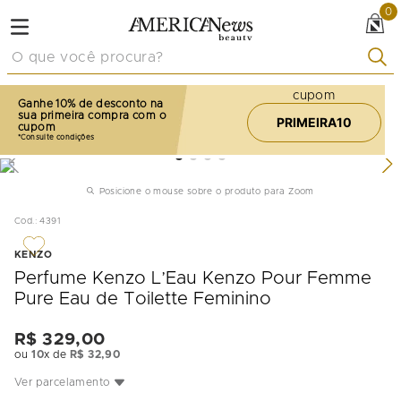
0
O que você procura?
cupom
Ganhe 10% de desconto na
sua primeira compra com o
PRIMEIRA10
cupom
Posicione o mouse sobre o produto para Zoom
Cod.
:
4391
KENZO
Perfume Kenzo L’Eau Kenzo Pour Femme
Pure Eau de Toilette Feminino
R$
329
,
00
ou
10
x de
R$
32
,
90
Ver parcelamento