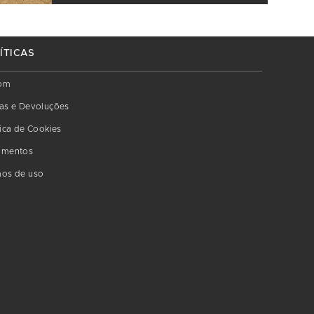
ÍTICAS
om
as e Devoluções
tica de Cookies
amentos
os de uso