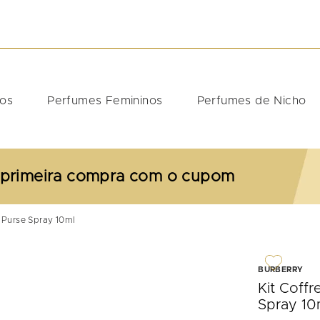
DOS
nos
Perfumes Femininos
Perfumes de Nicho
 primeira compra com o cupom
+ Purse Spray 10ml
BURBERRY
Kit Coff
Spray 10