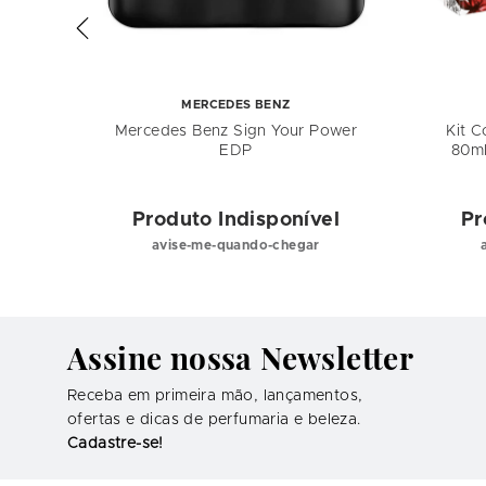
MERCEDES BENZ
oman
Mercedes Benz Sign Your Power
Kit C
rfum
EDP
80ml
ml
el
Produto Indisponível
Pr
avise-me-quando-chegar
Assine nossa Newsletter
Receba em primeira mão, lançamentos,
ofertas e dicas de perfumaria e beleza.
Cadastre-se!