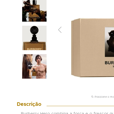
Posicione o m
Descrição
Burberry Hero combina a força e o frescor q