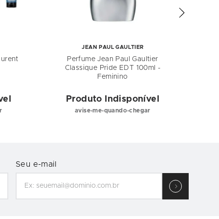
JEAN PAUL GAULTIER
aurent
Perfume Jean Paul Gaultier
Kit
Classique Pride EDT 100ml -
Herr
Feminino
vel
Produto Indisponível
P
r
avise-me-quando-chegar
Seu e-mail