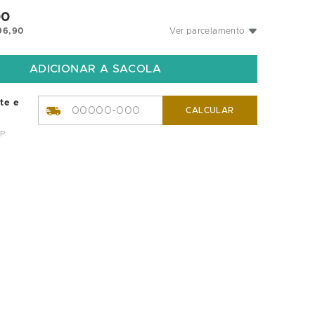
00
96
,
90
Ver parcelamento
ete e
CALCULAR
EP