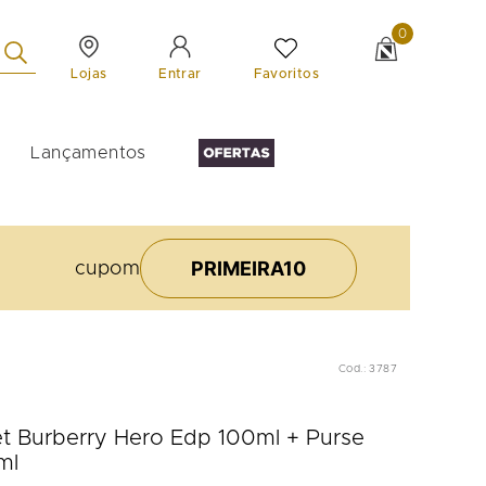
0
Lojas
Favoritos
Entrar
Lançamentos
PRIMEIRA10
cupom
Cod.
:
3787
ret Burberry Hero Edp 100ml + Purse
ml