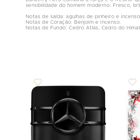
sensibilidade do homem moderno. Fresco, bril
Notas de saída: agulhas de pinheiro e incenso 
Notas de Coração: Benjoim e Incenso.

Notas de Fundo: Cedro Atlas, Cedro do Himala