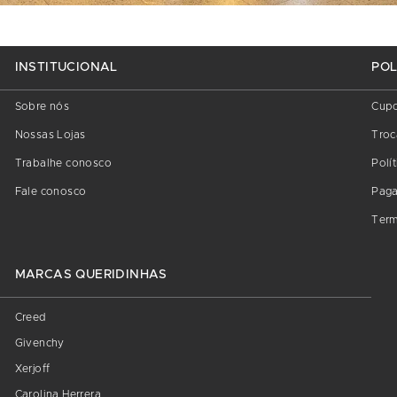
INSTITUCIONAL
POL
Sobre nós
Cup
Nossas Lojas
Troc
Trabalhe conosco
Polí
Fale conosco
Pag
Term
MARCAS QUERIDINHAS
Creed
Givenchy
Xerjoff
Carolina Herrera