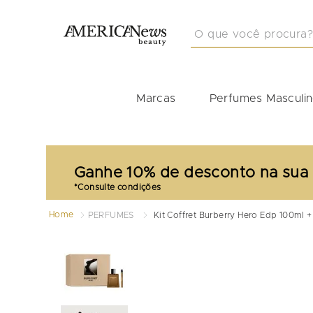
O que você procura?
TERMOS MAIS BUSCA
1
º
masculino
Marcas
Perfumes Masculi
2
º
212
3
º
perfume masculino
4
º
perfume shiseido
Ganhe 10% de desconto na sua
5
º
idole
6
º
carolina herrera
Home
PERFUMES
Kit Coffret Burberry Hero Edp 100ml 
7
º
good girl
8
º
boss
9
º
perfumes
10
º
tommy