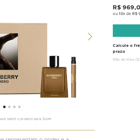
R$
969
,
ou
10
x de
R$
Calcule o fr
prazo
Não sei meu C
ouse sobre o produto para Zoom
ue representam o poder e a 