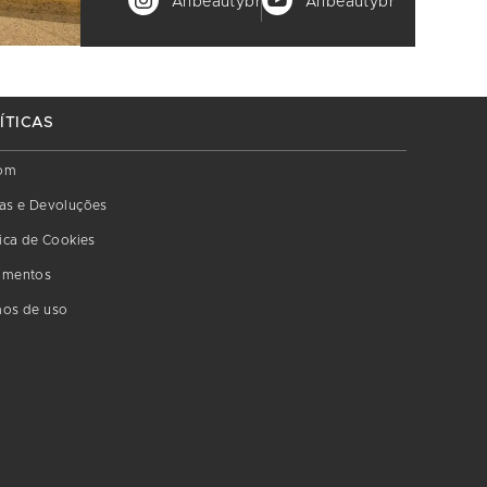
Anbeautybr
Anbeautybr
ÍTICAS
om
as e Devoluções
tica de Cookies
amentos
os de uso