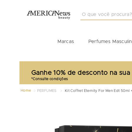
O que você procura?
TERMOS MAIS BUSCA
1
º
masculino
Marcas
Perfumes Masculi
2
º
212
3
º
perfume masculino
4
º
perfume shiseido
Ganhe 10% de desconto na sua
5
º
idole
6
º
carolina herrera
Home
PERFUMES
Kit Coffret Eternity For Men Edt 50ml
7
º
good girl
8
º
boss
9
º
perfumes
10
º
tommy