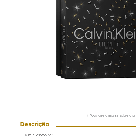
Posicione o mouse sobre o p
Descrição
Kit Contém:
