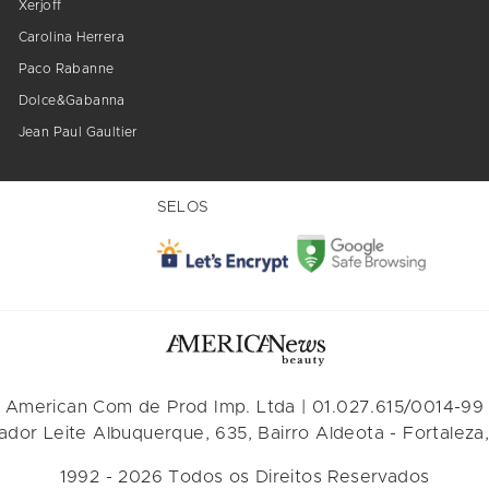
Xerjoff
Carolina Herrera
Paco Rabanne
Dolce&Gabanna
Jean Paul Gaultier
SELOS
American Com de Prod Imp. Ltda | 01.027.615/0014-99
dor Leite Albuquerque, 635, Bairro Aldeota - Fortaleza,
1992 - 2026 Todos os Direitos Reservados