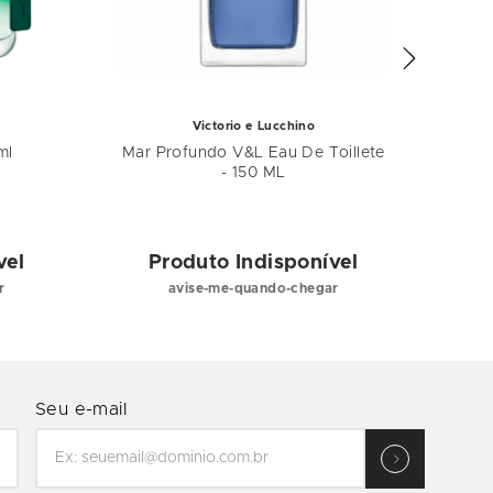
Victorio e Lucchino
ml
Mar Profundo V&L Eau De Toillete
Perf
- 150 ML
Dol
vel
Produto Indisponível
P
r
avise-me-quando-chegar
Seu e-mail