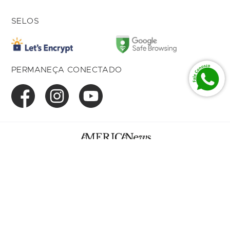
SELOS
PERMANEÇA CONECTADO
American Com de Prod Imp. Ltda 01.027.615/0004-
17
Av. Dom Luiz, 500 Loja 166,
Bairro Aldeota
Fortaleza, CE, 60.170-001