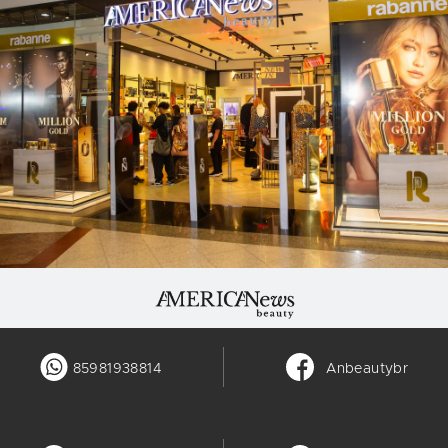
85981938814
Anbeautybr