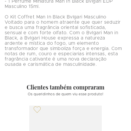
- 1 Perfume Miniatura Man In Black Bvlgari EDP 
Masculino 15ml.

O Kit Coffret Man In Black Bvlgari Masculino 
Voltado para o homem atraente que quer seduzir 
e busca uma fragrância oriental sofisticada, 
sensual e com forte olfato. Com o Bvlgari Man in 
Black, a Bvlgari House expressa a natureza 
ardente e mística do fogo, um elemento 
transformador que simboliza força e energia. Com 
notas de rum, couro e especiarias intensas, esta 
fragrância cativante é uma nova declaração 
ousada e carismática de masculinidade.
Clientes também compraram
Os queridinhos de quem viu esse produto!