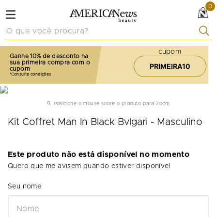
0
O que você procura?
cupom
Ganhe 10% de desconto na
sua primeira compra com o
PRIMEIRA10
cupom
Posicione o mouse sobre o produto para Zoom
Kit Coffret Man In Black Bvlgari - Masculino
Este produto não está disponível no momento
Quero que me avisem quando estiver disponível