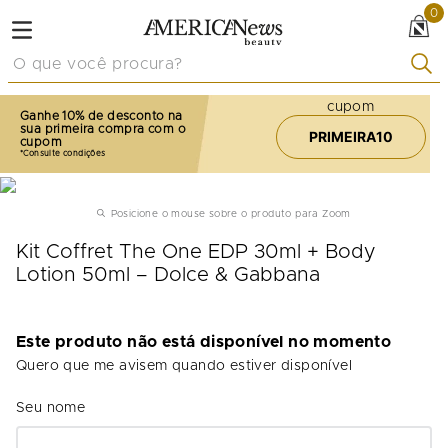
0
O que você procura?
cupom
Ganhe 10% de desconto na
sua primeira compra com o
PRIMEIRA10
cupom
Posicione o mouse sobre o produto para Zoom
Kit Coffret The One EDP 30ml + Body
Lotion 50ml – Dolce & Gabbana
Este produto não está disponível no momento
Quero que me avisem quando estiver disponível