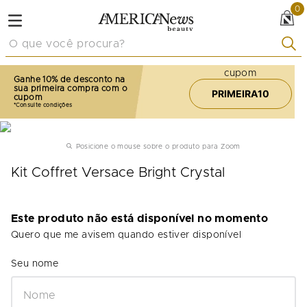
0
O que você procura?
cupom
Ganhe 10% de desconto na
sua primeira compra com o
PRIMEIRA10
cupom
Posicione o mouse sobre o produto para Zoom
Kit Coffret Versace Bright Crystal
Este produto não está disponível no momento
Quero que me avisem quando estiver disponível