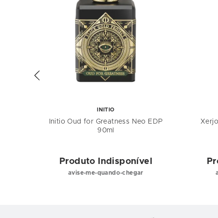
INITIO
 EDT
Initio Oud for Greatness Neo EDP
Xerj
90ml
el
Produto Indisponível
Pr
avise-me-quando-chegar