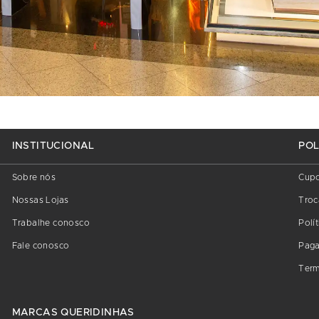
INSTITUCIONAL
POL
Sobre nós
Cup
Nossas Lojas
Troc
Trabalhe conosco
Polí
Fale conosco
Pag
Term
MARCAS QUERIDINHAS