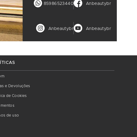
85986523440
Anbeautybr
Anbeautybr
Anbeautybr
ÍTICAS
om
as e Devoluções
tica de Cookies
amentos
os de uso