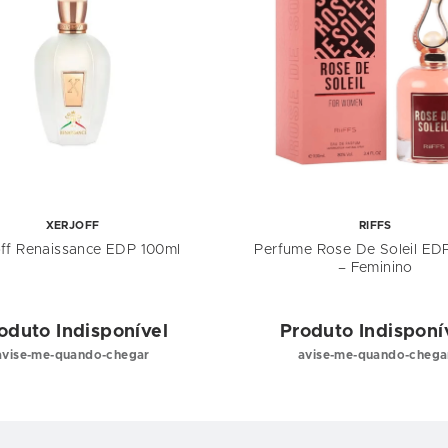
XERJOFF
RIFFS
off Renaissance EDP 100ml
Perfume Rose De Soleil ED
– Feminino
oduto Indisponível
Produto Indisponí
avise-me-quando-chegar
avise-me-quando-chega