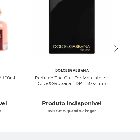
DOLCE&GABBANA
P 100ml
Perfume The One For Men Intense
Per
Dolce&Gabbana EDP - Masculino
Sp
vel
Produto Indisponível
P
r
avise-me-quando-chegar