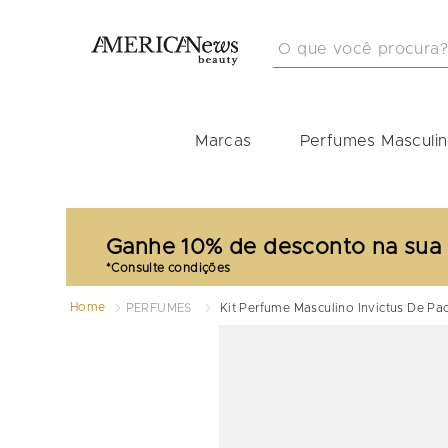
O que você procura?
TERMOS MAIS BUSCA
1
º
masculino
Marcas
Perfumes Masculi
2
º
212
3
º
perfume masculino
4
º
perfume shiseido
Ganhe 10% de desconto na sua
5
º
idole
6
º
carolina herrera
Home
PERFUMES
Kit Perfume Masculino Invictus De Pa
7
º
good girl
8
º
boss
9
º
perfumes
10
º
tommy