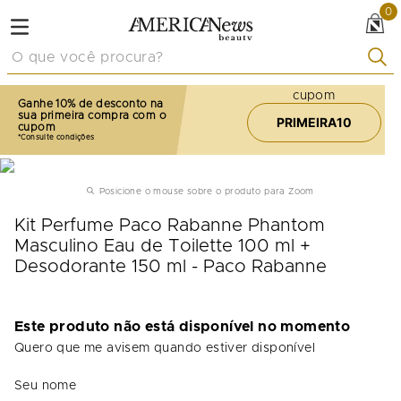
0
O que você procura?
cupom
Ganhe 10% de desconto na
sua primeira compra com o
PRIMEIRA10
cupom
Posicione o mouse sobre o produto para Zoom
Kit Perfume Paco Rabanne Phantom
Masculino Eau de Toilette 100 ml +
Desodorante 150 ml - Paco Rabanne
Este produto não está disponível no momento
Quero que me avisem quando estiver disponível