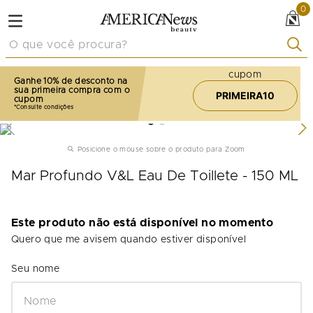
0
O que você procura?
cupom
Ganhe 10% de desconto na
sua primeira compra com o
PRIMEIRA10
cupom
Posicione o mouse sobre o produto para Zoom
Mar Profundo V&L Eau De Toillete - 150 ML
Este produto não está disponível no momento
Quero que me avisem quando estiver disponível