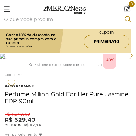
0
O que você procura?
cupom
Ganhe 10% de desconto na
sua primeira compra com o
PRIMEIRA10
cupom
-
40%
Posicione o mouse sobre o produto para Zoom
Cod.
:
4270
PACO RABANNE
Perfume Million Gold For Her Pure Jasmine
EDP 90ml
R$
1
.
049
,
00
R$
629
,
40
ou
10
x de
R$
62
,
94
Ver parcelamento