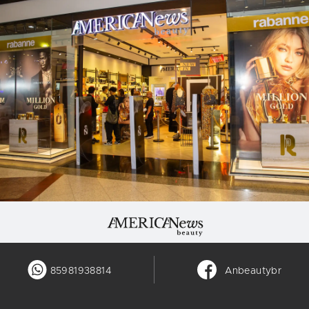
85981938814
Anbeautybr