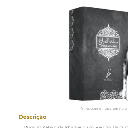
Posicione o mouse sobre o p
Descrição
Musk Al Sabah da Khadlaj é um Eau de Parfum