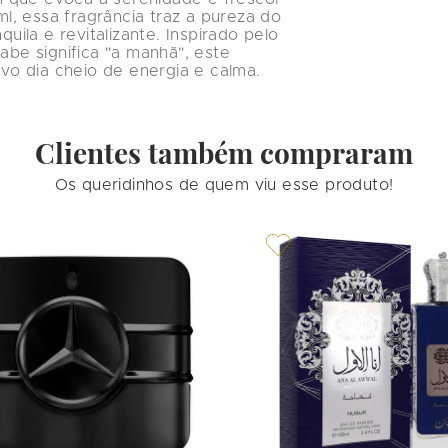
, essa fragrância traz a pureza do 
quila e revitalizante. Inspirado pelo 
abe significa "a manhã", este 
o dia cheio de energia e calma.
Clientes também compraram
Os queridinhos de quem viu esse produto!