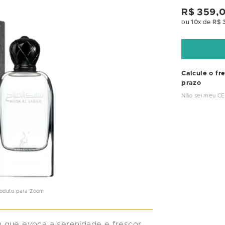
R$
359
,
ou
10
x de
R$
Calcule o fr
prazo
Não sei meu C
roduto para Zoom
 que evoca a serenidade e frescor 