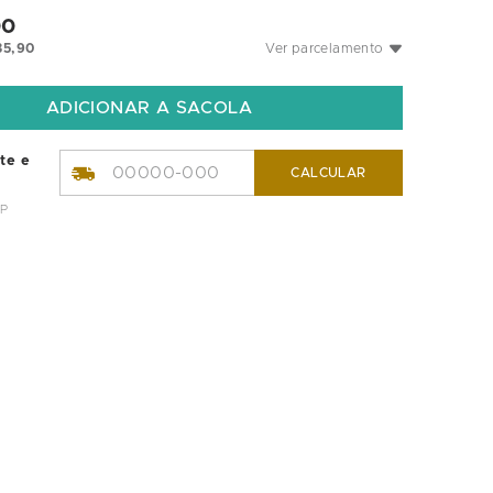
00
35
,
90
Ver parcelamento
ete e
CALCULAR
EP