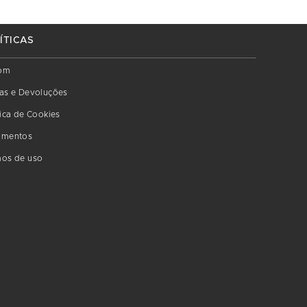
ÍTICAS
om
as e Devoluções
tica de Cookies
amentos
os de uso