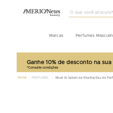
O que você procura?
TERMOS MAIS BUSCA
1
º
masculino
Marcas
Perfumes Masculi
2
º
212
3
º
perfume masculino
4
º
perfume shiseido
Ganhe 10% de desconto na sua
5
º
idole
6
º
carolina herrera
Home
PERFUMES
Musk Al Sabah de Khadlaj Eau de Par
7
º
good girl
8
º
boss
9
º
perfumes
10
º
tommy