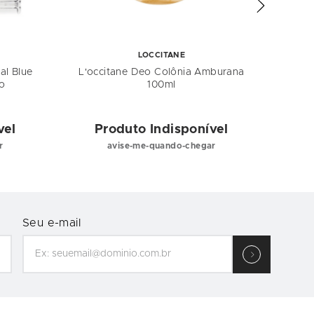
LOCCITANE
al Blue
L'occitane Deo Colônia Amburana
Ki
o
100ml
vel
Produto Indisponível
P
r
avise-me-quando-chegar
Seu e-mail