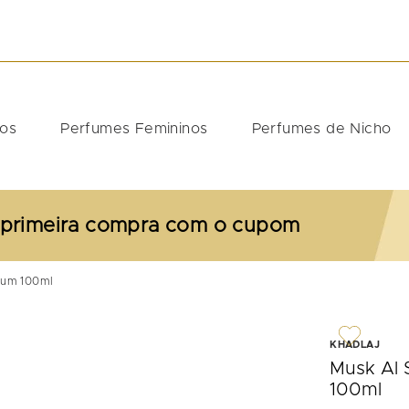
DOS
nos
Perfumes Femininos
Perfumes de Nicho
 primeira compra com o cupom
fum 100ml
KHADLAJ
Musk Al 
100ml