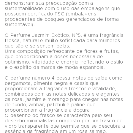
demonstram sua preocupação com a 
sustentabilidade com o uso das embalagens que 
possuem certificado FSC (embalagens 
procedentes de bosques gerenciados de forma 
sustentável).

O Perfume Jazmim Exótico, Nº5, é uma fragrância 
fresca, natural e muito sofisticada para mulheres 
que são e se sentem belas.

Uma composição refrescante de flores e frutas, 
que proporcionam a doses necessária de 
optimismo, vitalidade e energia, refletindo o estilo 
e o espirito da marca de moda espanhola.

O perfume número 4 possui notas de saída como 
bergamota, pimenta negra e cassis que 
proporcionam a fragrância frescor e vitalidade, 
combinadas com as notas delicadas e elegantes 
da rosa, jasmim e morango para chegar nas notas 
de fundo, âmbar, patchuli e paline que 
proporcionam a fragrância a doçura

O desenho do frasco se caracteriza pelo seu 
desenho minimalistas composto por um frasco de 
vidro transparente que permite que se descubra a 
essência da fragrância em um rosa salmão.