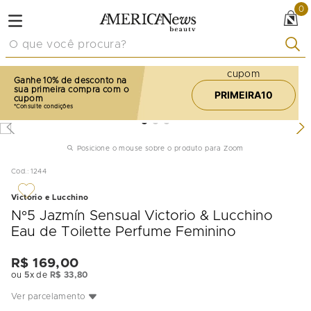
0
O que você procura?
cupom
Ganhe 10% de desconto na
sua primeira compra com o
PRIMEIRA10
cupom
Posicione o mouse sobre o produto para Zoom
Cod.
:
1244
Victorio e Lucchino
N°5 Jazmín Sensual Victorio & Lucchino
Eau de Toilette Perfume Feminino
R$
169
,
00
ou
5
x de
R$
33
,
80
Ver parcelamento