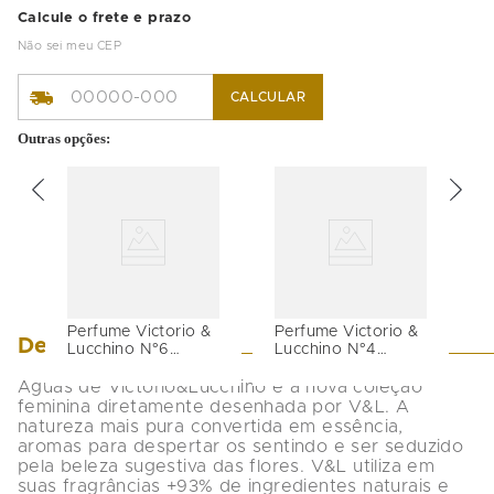
Calcule o frete e prazo
Não sei meu CEP
CALCULAR
Outras opções:
Perfume Victorio &
Perfume Victorio &
Descrição
Lucchino N°6
Lucchino N°4
Magnolia Sensual
Peonia Imperial Eau
Eau de Toilette -
de Toilette -
Aguas de Victorio&Lucchino é a nova coleção 
Feminino - 150ml
Feminino - 150ml
feminina diretamente desenhada por V&L. A 
natureza mais pura convertida em essência, 
aromas para despertar os sentindo e ser seduzido 
pela beleza sugestiva das flores. V&L utiliza em 
suas fragrâncias +93% de ingredientes naturais e 