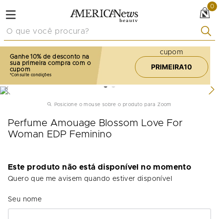
0
O que você procura?
cupom
Ganhe 10% de desconto na
sua primeira compra com o
PRIMEIRA10
cupom
Posicione o mouse sobre o produto para Zoom
Perfume Amouage Blossom Love For
Woman EDP Feminino
Este produto não está disponível no momento
Quero que me avisem quando estiver disponível