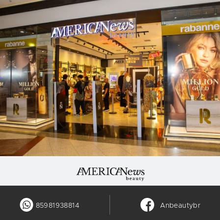
85981938814
Anbeautybr