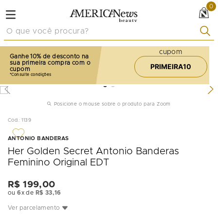
0
O que você procura?
cupom
Ganhe 10% de desconto na
sua primeira compra com o
PRIMEIRA10
cupom
Posicione o mouse sobre o produto para Zoom
Cod.
:
1139
ANTONIO BANDERAS
Her Golden Secret Antonio Banderas
Feminino Original EDT
R$
199
,
00
ou
6
x de
R$
33
,
16
Ver parcelamento