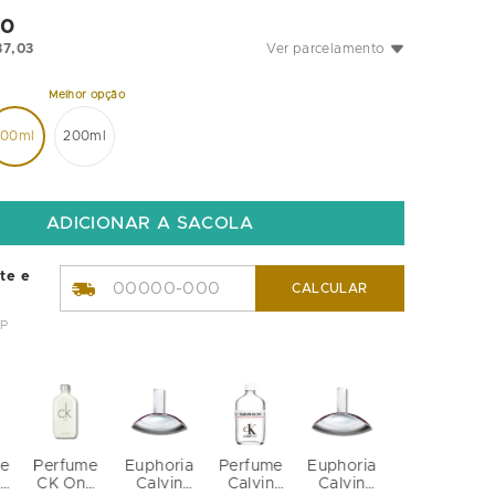
30
37
,
03
Ver parcelamento
100ml
200ml
ete e
CALCULAR
EP
e
Perfume
Euphoria
Perfume
Euphoria
n
CK One
Calvin
Calvin
Calvin