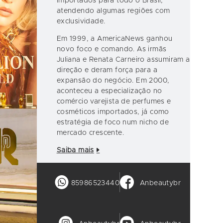
importados para todo o Brasil,
atendendo algumas regiões com
exclusividade.
Em 1999, a AmericaNews ganhou
novo foco e comando. As irmãs
Juliana e Renata Carneiro assumiram a
direção e deram força para a
expansão do negócio. Em 2000,
aconteceu a especialização no
comércio varejista de perfumes e
cosméticos importados, já como
estratégia de foco num nicho de
mercado crescente.
Saiba mais
85986523440
Anbeautybr