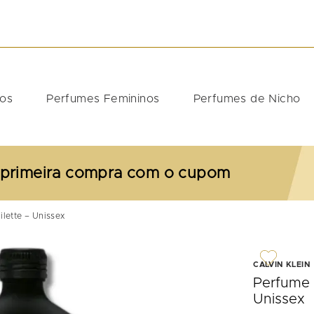
DOS
nos
Perfumes Femininos
Perfumes de Nicho
 primeira compra com o cupom
ilette – Unissex
CALVIN KLEIN
Perfume 
Unissex