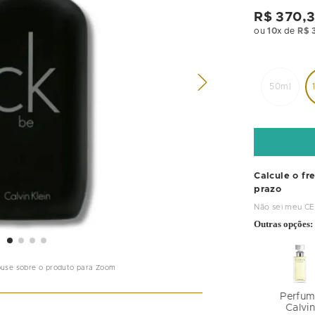
R$
370
,
ou
10
x de
R$
50ml
Calcule o fr
prazo
Não sei meu C
Outras opções:
ouse sobre o produto para Zoom
Perfum
Calvi