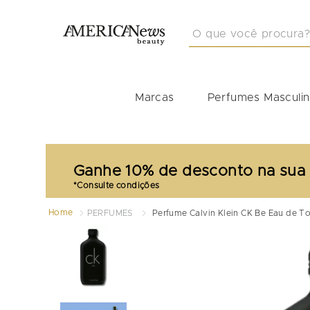
O que você procura?
TERMOS MAIS BUSCA
1
º
212
Marcas
Perfumes Masculi
2
º
masculino
3
º
perfume masculino
4
º
perfume shiseido
Ganhe 10% de desconto na sua
5
º
carolina herrera
6
º
idole
Home
PERFUMES
Perfume Calvin Klein CK Be Eau de To
7
º
boss
8
º
good girl
9
º
narciso
10
º
la rive