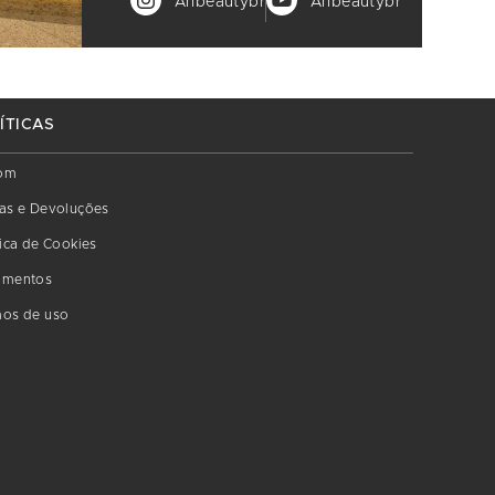
Anbeautybr
Anbeautybr
ÍTICAS
om
as e Devoluções
tica de Cookies
amentos
os de uso