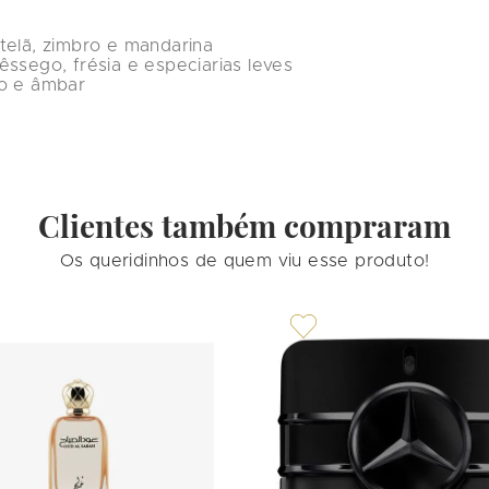
telã, zimbro e mandarina
êssego, frésia e especiarias leves
ro e âmbar
Clientes também compraram
Os queridinhos de quem viu esse produto!