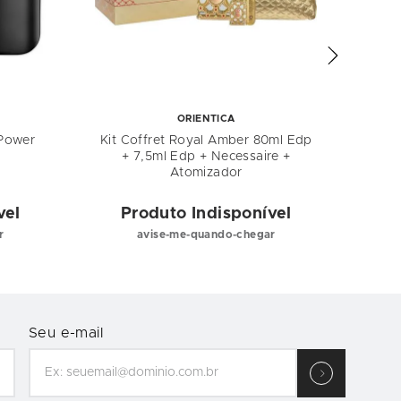
ORIENTICA
 Power
Kit Coffret Royal Amber 80ml Edp
Kit 
+ 7,5ml Edp + Necessaire +
EDT 
Atomizador
vel
Produto Indisponível
P
r
avise-me-quando-chegar
Seu e-mail