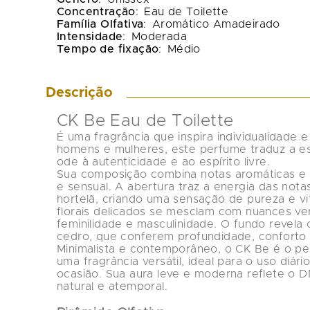
Concentração
:
Eau de Toilette
Família Olfativa
:
Aromático Amadeirado
Intensidade
:
Moderada
Tempo de fixação
:
Médio
Descrição
CK Be Eau de Toilette
É uma fragrância que inspira individualidade e
homens e mulheres, este perfume traduz a e
ode à autenticidade e ao espírito livre.
Sua composição combina notas aromáticas e
e sensual. A abertura traz a energia das 
notas
hortelã
, criando uma sensação de pureza e vi
florais delicados se mesclam com nuances ver
feminilidade e masculinidade. O fundo revela 
cedro
, que conferem profundidade, conforto 
Minimalista e contemporâneo, o 
CK Be
 é o p
uma fragrância versátil, ideal para o uso diár
ocasião. Sua aura leve e moderna reflete o DN
natural e atemporal.