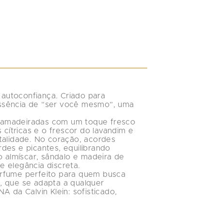
Klein
Eternit
Eau d
Parfum
Femini
 autoconfiança. Criado para 
ssência de “ser você mesmo”, uma 
 amadeiradas com um toque fresco 
 cítricas
 e o frescor do 
lavandim e 
talidade. No coração, acordes 
des e picantes, equilibrando 
o 
almíscar, sândalo e madeira de 
e elegância discreta.
erfume perfeito para quem busca 
io, que se adapta a qualquer 
A da Calvin Klein: sofisticado, 