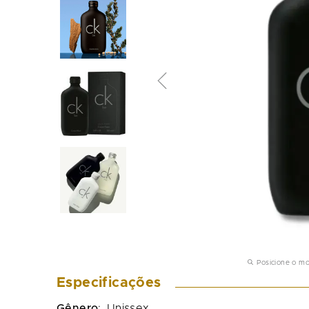
Posicione o m
Especificações
Gênero
:
Unissex