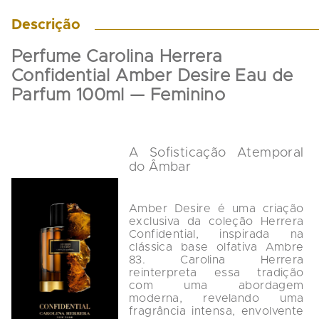
Descrição
Perfume Carolina Herrera 
Confidential Amber Desire Eau de 
Parfum 100ml — Feminino
A Sofisticação Atemporal 
do Âmbar
Amber Desire é uma criação 
exclusiva da coleção Herrera 
Confidential, inspirada na 
clássica base olfativa Ambre 
83. Carolina Herrera 
reinterpreta essa tradição 
com uma abordagem 
moderna, revelando uma 
fragrância intensa, envolvente 