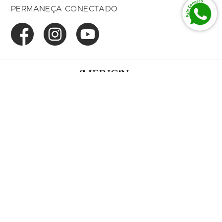
PERMANEÇA CONECTADO
American Com de Prod Imp. Ltda 01.027.615/0004-
17
Av. Dom Luiz, 500 Loja 166,
Bairro Aldeota
Fortaleza, CE, 60.170-001
1992 - 2025
® Todos os Direitos Reservados