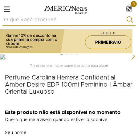
0
O que você procura?
cupom
Ganhe 10% de desconto na
sua primeira compra com o
PRIMEIRA10
cupom
Posicione o mouse sobre o produto para Zoom
Perfume Carolina Herrera Confidential
Amber Desire EDP 100ml Feminino | Âmbar
Oriental Luxuoso
Este produto não está disponível no momento
Quero que me avisem quando estiver disponível