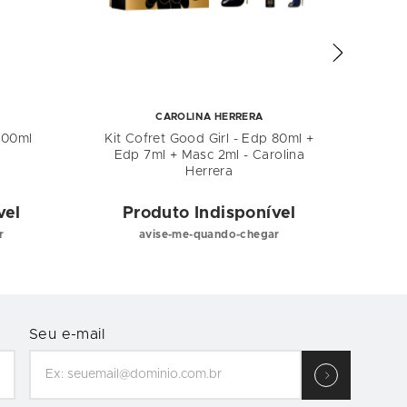
CAROLINA HERRERA
100ml
Kit Cofret Good Girl - Edp 80ml +
Deo 
Edp 7ml + Masc 2ml - Carolina
Herrera
vel
Produto Indisponível
P
r
avise-me-quando-chegar
Seu e-mail