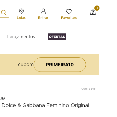
0
Lojas
Favoritos
Entrar
Lançamentos
PRIMEIRA10
cupom
Cod.
:
3345
ANA
 Dolce & Gabbana Feminino Original