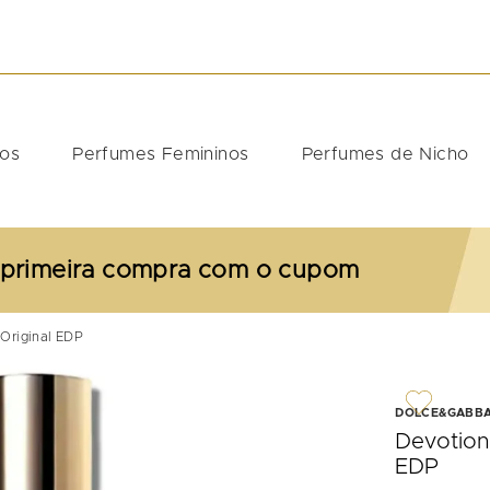
DOS
nos
Perfumes Femininos
Perfumes de Nicho
 primeira compra com o cupom
Original EDP
DOLCE&GABB
Devotion
EDP