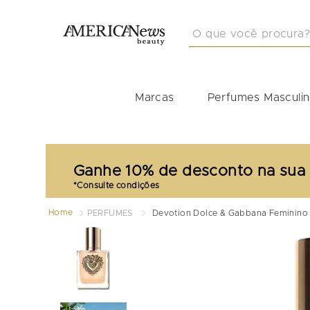
O que você procura?
TERMOS MAIS BUSCA
1
º
masculino
Marcas
Perfumes Masculi
2
º
212
3
º
perfume masculino
4
º
perfume shiseido
Ganhe 10% de desconto na sua
5
º
idole
6
º
carolina herrera
Home
PERFUMES
Devotion Dolce & Gabbana Feminino 
7
º
good girl
8
º
boss
9
º
perfumes
10
º
tommy