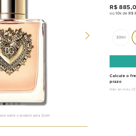
R$
885
,
ou
10
x de
R$
30ml
Calcule o fr
prazo
Não sei meu C
ouse sobre o produto para Zoom