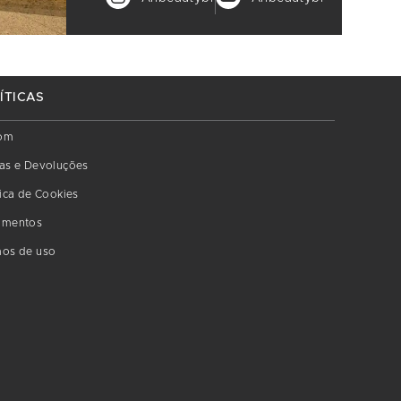
ÍTICAS
om
as e Devoluções
tica de Cookies
amentos
os de uso