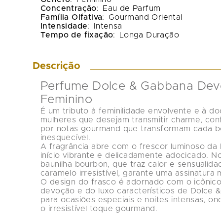
Concentração
:
Eau de Parfum
Família Olfativa
:
Gourmand Oriental
Intensidade
:
Intensa
Tempo de fixação
:
Longa Duração
Descrição
Perfume Dolce & Gabbana Devo
Feminino
É um tributo à feminilidade envolvente e à do
mulheres que desejam transmitir charme, conf
por notas gourmand que transformam cada bo
inesquecível.
A fragrância abre com o frescor luminoso da 
início vibrante e delicadamente adocicado. N
baunilha bourbon
, que traz calor e sensualida
caramelo irresistível
, garante uma assinatura 
O design do frasco é adornado com o icônico
devoção e do luxo característicos de Dolce 
para ocasiões especiais e noites intensas, on
o irresistível toque gourmand.