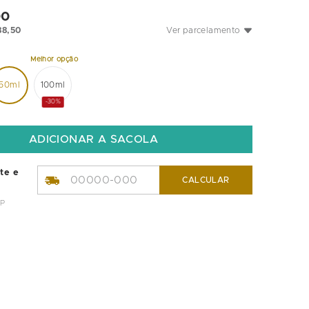
00
88
,
50
Ver parcelamento
50ml
100ml
-30%
ete e
CALCULAR
EP