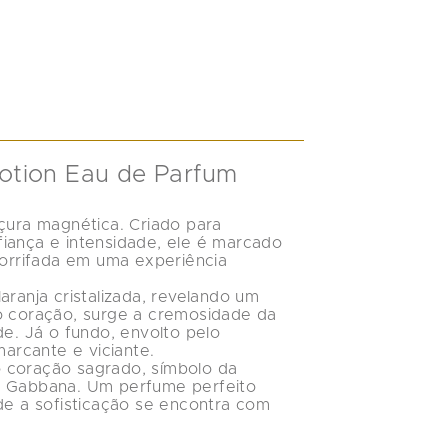
tion Eau de Parfum 
çura magnética. Criado para 
iança e intensidade, ele é marcado 
rrifada em uma experiência 
laranja cristalizada
, revelando um 
o coração, surge a cremosidade da 
de. Já o fundo, envolto pelo 
marcante e viciante.
 coração sagrado, símbolo da 
& Gabbana. Um perfume perfeito 
de a sofisticação se encontra com 