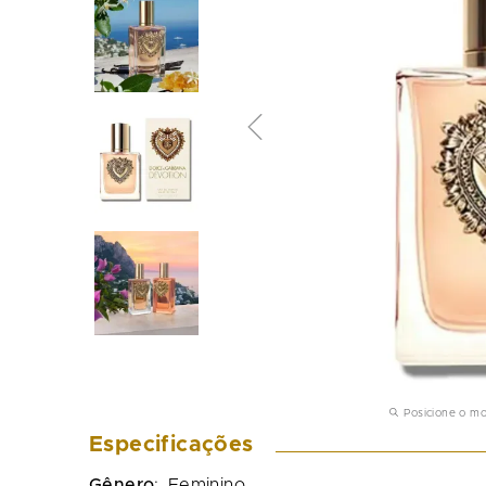
Posicione o m
Especificações
Gênero
:
Feminino