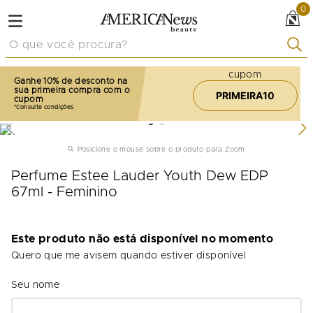
0
O que você procura?
cupom
Ganhe 10% de desconto na
sua primeira compra com o
PRIMEIRA10
cupom
Posicione o mouse sobre o produto para Zoom
Perfume Estee Lauder Youth Dew EDP
67ml - Feminino
Este produto não está disponível no momento
Quero que me avisem quando estiver disponível