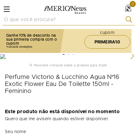
0
O que você procura?
cupom
Ganhe 10% de desconto na
sua primeira compra com o
PRIMEIRA10
cupom
Posicione o mouse sobre o produto para Zoom
Perfume Victorio & Lucchino Agua Nº16
Exotic Flower Eau De Toilette 150ml -
Feminino
Este produto não está disponível no momento
Quero que me avisem quando estiver disponível