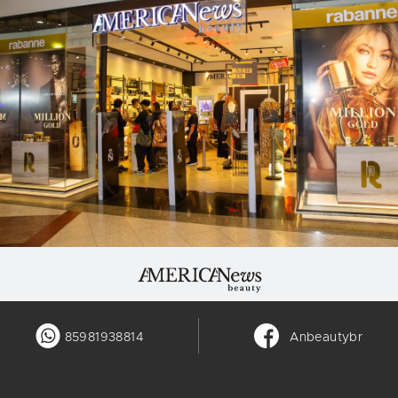
85981938814
Anbeautybr