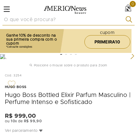
0
O que você procura?
cupom
Ganhe 10% de desconto na
sua primeira compra com o
PRIMEIRA10
cupom
Posicione o mouse sobre o produto para Zoom
Cod.
:
3254
HUGO BOSS
Hugo Boss Bottled Elixir Parfum Masculino |
Perfume Intenso e Sofisticado
R$
999
,
00
ou
10
x de
R$
99
,
90
Ver parcelamento