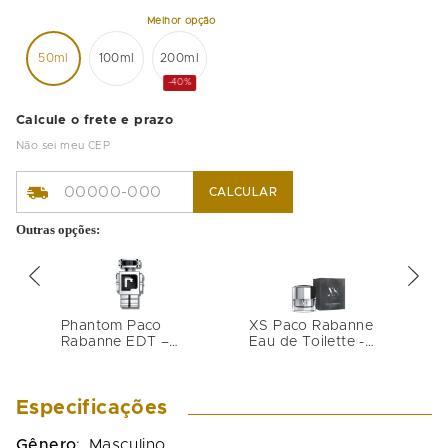
50ml
100ml
200ml
-40%
Calcule o frete e prazo
Não sei meu CEP
CALCULAR
Outras opções:
Phantom Paco
XS Paco Rabanne
Rabanne EDT –
Eau de Toilette -
Perfume Masculino
Perfume Masculino
- 100ml
Especificações
Gênero
:
Masculino