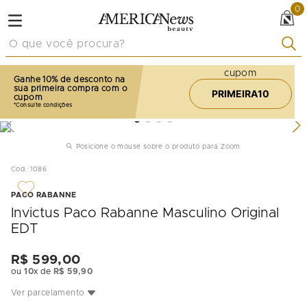
0
O que você procura?
cupom
Ganhe 10% de desconto na
sua primeira compra com o
PRIMEIRA10
cupom
Posicione o mouse sobre o produto para Zoom
Cod.
:
1086
PACO RABANNE
Invictus Paco Rabanne Masculino Original
EDT
R$
599
,
00
ou
10
x de
R$
59
,
90
Ver parcelamento