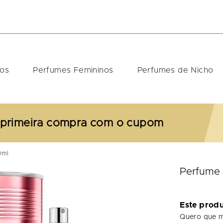
DOS
nos
Perfumes Femininos
Perfumes de Nicho
 primeira compra com o cupom
0ml
Perfume 
Este prod
Quero que m