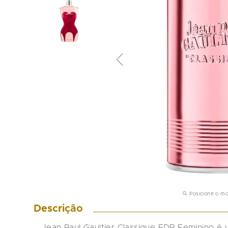
Posicione o m
Descrição
Jean Paul Gaultier Classique EDP Feminino é 