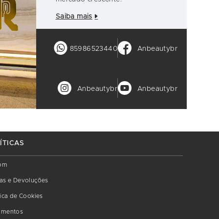
Saiba mais
85986523440
Anbeautybr
Anbeautybr
Anbeautybr
ÍTICAS
om
as e Devoluções
tica de Cookies
amentos