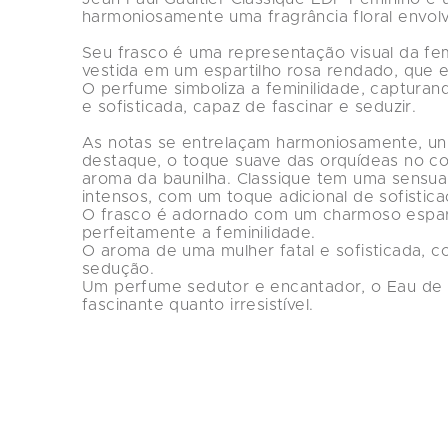
harmoniosamente uma fragrância floral envolve
Seu frasco é uma representação visual da femi
vestida em um espartilho rosa rendado, que e
O perfume simboliza a feminilidade, capturand
e sofisticada, capaz de fascinar e seduzir. 

As notas se entrelaçam harmoniosamente, un
destaque, o toque suave das orquídeas no cor
aroma da baunilha. Classique tem uma sensua
intensos, com um toque adicional de sofisticaç
O frasco é adornado com um charmoso espart
perfeitamente a feminilidade. 

O aroma de uma mulher fatal e sofisticada, co
sedução. 

Um perfume sedutor e encantador, o Eau de 
fascinante quanto irresistível.