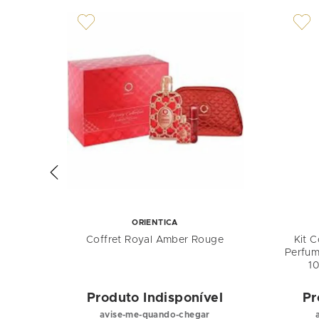
ORIENTICA
mbra
Coffret Royal Amber Rouge
Kit 
Perfum
1
el
Produto Indisponível
Pr
avise-me-quando-chegar