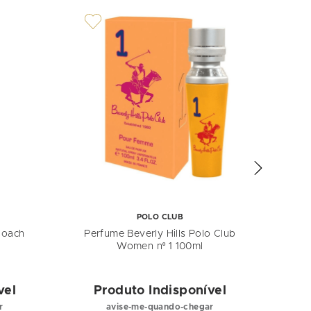
POLO CLUB
Coach
Perfume Beverly Hills Polo Club
Per
Women nº 1 100ml
Sp
vel
Produto Indisponível
P
r
avise-me-quando-chegar