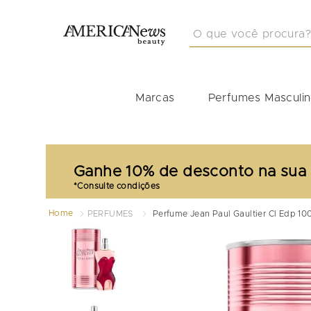
O que você procura?
TERMOS MAIS BUSCA
1
º
212
Marcas
Perfumes Masculi
2
º
masculino
3
º
perfume masculino
4
º
perfume shiseido
Ganhe 10% de desconto na sua
5
º
carolina herrera
6
º
idole
Home
PERFUMES
Perfume Jean Paul Gaultier Cl Edp 10
7
º
boss
8
º
good girl
9
º
narciso
10
º
scandal