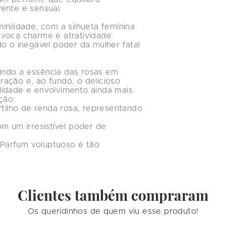
nte e sensual. 

nilidade, com a silhueta feminina 
voca charme e atratividade. 

o o inegável poder da mulher fatal 
indo a essência das rosas em 
ação e, ao fundo, o delicioso 
lidade e envolvimento ainda mais 
ão. 

ilho de renda rosa, representando 
m um irresistível poder de 
Parfum voluptuoso é tão 
Clientes também compraram
Os queridinhos de quem viu esse produto!