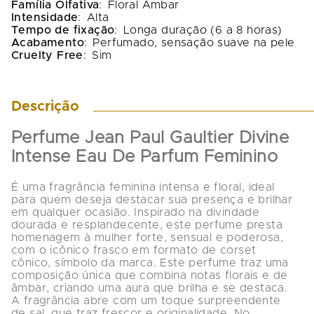
Família Olfativa
:
Floral Âmbar
Intensidade
:
Alta
Tempo de fixação
:
Longa duração (6 a 8 horas)
Acabamento
:
Perfumado, sensação suave na pele
Cruelty Free
:
Sim
Descrição
Perfume Jean Paul Gaultier Divine 
Intense Eau De Parfum Feminino
É uma fragrância feminina intensa e floral, ideal 
para quem deseja destacar sua presença e brilhar 
em qualquer ocasião. Inspirado na divindade 
dourada e resplandecente, este perfume presta 
homenagem à mulher forte, sensual e poderosa, 
com o icônico frasco em formato de corset 
cônico, símbolo da marca. Este perfume traz uma 
composição única que combina notas florais e de 
âmbar, criando uma aura que brilha e se destaca. 
A fragrância abre com um toque surpreendente 
de sal, que traz frescor e originalidade. No 