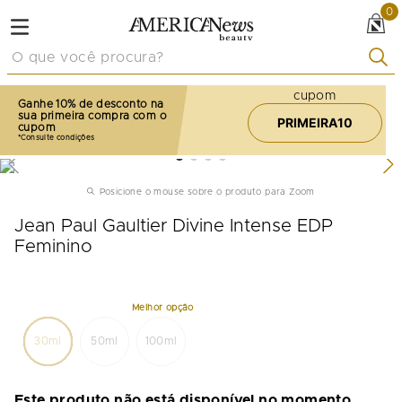
0
O que você procura?
cupom
Ganhe 10% de desconto na
sua primeira compra com o
PRIMEIRA10
cupom
Posicione o mouse sobre o produto para Zoom
Jean Paul Gaultier Divine Intense EDP
Feminino
30ml
50ml
100ml
Este produto não está disponível no momento