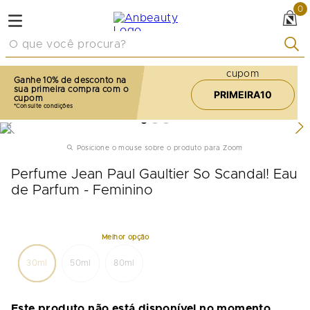
0
O que você procura?
cupom
Ganhe 10% de desconto na
sua primeira compra com o
PRIMEIRA10
cupom
Posicione o mouse sobre o produto para Zoom
Perfume Jean Paul Gaultier So Scandal! Eau
de Parfum - Feminino
30ml
50ml
80ml
Este produto não está disponível no momento