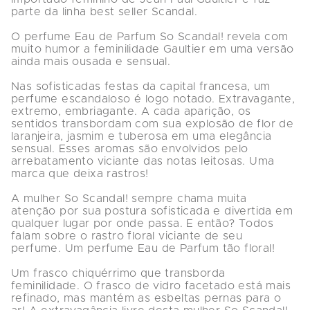
parte da linha best seller Scandal.

O perfume Eau de Parfum So Scandal! revela com 
muito humor a feminilidade Gaultier em uma versão 
ainda mais ousada e sensual.

Nas sofisticadas festas da capital francesa, um 
perfume escandaloso é logo notado. Extravagante, 
extremo, embriagante. A cada aparição, os 
sentidos transbordam com sua explosão de flor de 
laranjeira, jasmim e tuberosa em uma elegância 
sensual. Esses aromas são envolvidos pelo 
arrebatamento viciante das notas leitosas. Uma 
marca que deixa rastros!

A mulher So Scandal! sempre chama muita 
atenção por sua postura sofisticada e divertida em 
qualquer lugar por onde passa. E então? Todos 
falam sobre o rastro floral viciante de seu 
perfume. Um perfume Eau de Parfum tão floral!

Um frasco chiquérrimo que transborda 
feminilidade. O frasco de vidro facetado está mais 
refinado, mas mantém as esbeltas pernas para o 