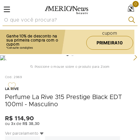
0
O que você procura?
cupom
Ganhe 10% de desconto na
sua primeira compra com o
PRIMEIRA10
cupom
Posicione o mouse sobre o produto para Zoom
Cod.
:
2969
LA RIVE
Perfume La Rive 315 Prestige Black EDT
100ml - Masculino
R$
114
,
90
ou
3
x de
R$
38
,
30
Ver parcelamento