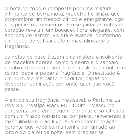
A nota de topo é composta por uma mistura 
intrigante de bergamota, grapefruit e limão, que 
proporciona um frescor cítrico e energizante logo 
nos primeiros momentos. Em seguida, as notas de 
coração revelam um bouquet floral elegante, com 
acordes de jasmim, violeta e lavanda, conferindo 
um toque de sofisticação e masculinidade à 
fragrância.

as notas de base trazem uma mistura envolvente 
de madeiras nobres, como o cedro e o sândalo, 
combinadas com o âmbar e o musk, que conferem 
durabilidade e poder à fragrância. O resultado é 
um perfume marcante e sedutor, capaz de 
despertar admiração por onde quer que você 
passe.

Além da sua fragrância irresistível, o Perfume La 
Rive 315 Prestige Black EDT 100ml - Masculino 
apresenta uma embalagem elegante e sofisticada, 
com um frasco robusto na cor preta, remetendo à 
masculinidade e ao luxo. Sua excelente fixação 
garante que você se mantenha perfumado ao 
longo do dia ou da noite, sem precisar se 