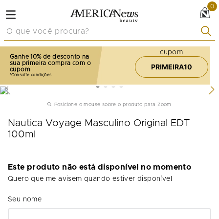
0
O que você procura?
cupom
Ganhe 10% de desconto na
sua primeira compra com o
PRIMEIRA10
cupom
Posicione o mouse sobre o produto para Zoom
Nautica Voyage Masculino Original EDT
100ml
Este produto não está disponível no momento
Quero que me avisem quando estiver disponível