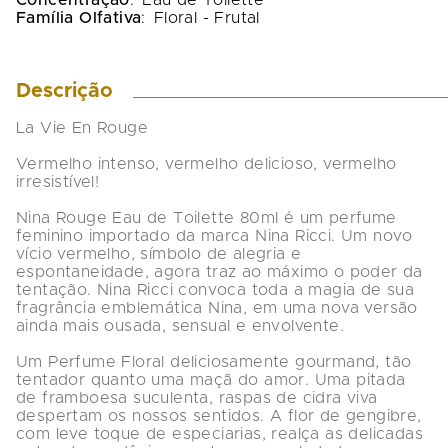
Concentração
:
Eau de Toilette
Família Olfativa
:
Floral - Frutal
Descrição
La Vie En Rouge

Vermelho intenso, vermelho delicioso, vermelho 
irresistível!

Nina Rouge Eau de Toilette 80ml é um perfume 
feminino importado da marca Nina Ricci. Um novo 
vício vermelho, símbolo de alegria e 
espontaneidade, agora traz ao máximo o poder da 
tentação. Nina Ricci convoca toda a magia de sua 
fragrância emblemática Nina, em uma nova versão 
ainda mais ousada, sensual e envolvente.

Um Perfume Floral deliciosamente gourmand, tão 
tentador quanto uma maçã do amor. Uma pitada 
de framboesa suculenta, raspas de cidra viva 
despertam os nossos sentidos. A flor de gengibre, 
com leve toque de especiarias, realça as delicadas 