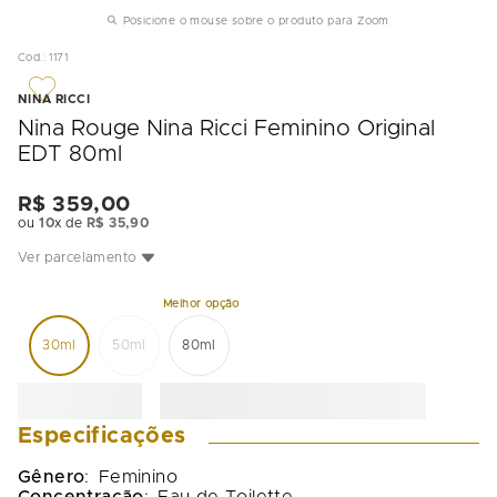
Posicione o mouse sobre o produto para Zoom
Cod.
:
1171
NINA RICCI
Nina Rouge Nina Ricci Feminino Original
EDT 80ml
R$
359
,
00
ou
10
x de
R$
35
,
90
Ver parcelamento
30ml
50ml
80ml
Especificações
Gênero
:
Feminino